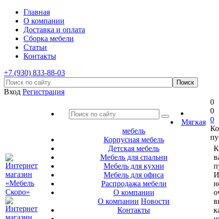
Главная
О компании
Доставка и оплата
Сборка мебели
Статьи
Контакты
+7 (930) 833-88-03
Вход
Регистрация
0
0
0
Мягкая
Ко
мебель
пу
Корпусная мебель
Детская мебель
К
Мебель для спальни
в
Мебель для кухни
п
Мебель для офиса
И
Распродажа мебели
н
О компании
о
О компании
Новости
в
Контакты
к
и