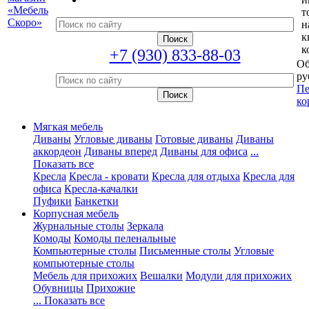
т
н
к
к
+7 (930) 833-88-03
Об
ру
Пе
ко
Мягкая мебель
Диваны
Угловые диваны
Готовые диваны
Диваны
аккордеон
Диваны вперед
Диваны для офиса
...
Показать все
Кресла
Кресла - кровати
Кресла для отдыха
Кресла для
офиса
Кресла-качалки
Пуфики
Банкетки
Корпусная мебель
Журнальные столы
Зеркала
Комоды
Комоды пеленальные
Компьютерные столы
Письменные столы
Угловые
компьютерные столы
Мебель для прихожих
Вешалки
Модули для прихожих
Обувницы
Прихожие
... Показать все