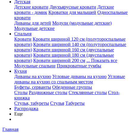
Детская
Детские кровати
Двухъярусные кровати
Детские
кровати - домик
Кроватки для малышей
Односпальные
кровати
Диваны для детей
Модули (модульные детские)
Модульные детские
Спальня
Кровати
Кровати шириной 120 см (полутороспальные
кровати)
Кровати шириной 140 см (полутороспальные
кровати)
Кровати шириной 160 см (двуспальные
кровати)
Кровати шириной 180 см (двуспальные
кровати)
Кровати шириной 200 см
... Показать все
Модульные спальни
Прикроватные тумбы
Кухня
Диваны на кухню
Угловые диваны на кухню
Угловые
диваны на кухню со спальным местом
Буфеты, серванты
Обеденные группы
Столы
Раздвижные столы
Стеклянные столы
Стол-
книжка
Стулья, табуреты
Стулья
Табуреты
Распродажа
Еще
Главная