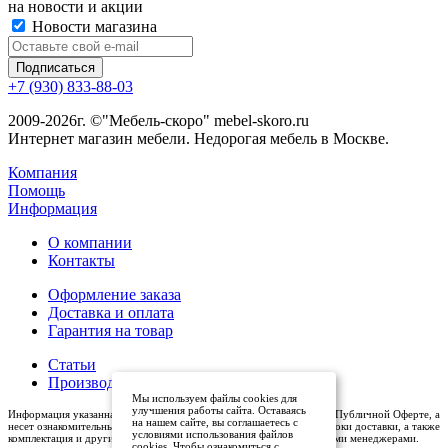
на новости и акции
Новости магазина
+7 (930) 833-88-03
2009-2026г. ©"Мебель-скоро" mebel-skoro.ru
Интернет магазин мебели. Недорогая мебель в Москве.
Компания
Помощь
Информация
О компании
Контакты
Оформление заказа
Доставка и оплата
Гарантия на товар
Статьи
Производители
Мы используем файлы cookies для
улучшения работы сайта. Оставаясь
Информация указанная на сайте (описания и цены), не относится к Публичной Оферте, а
на нашем сайте, вы соглашаетесь с
несет ознакомительный характер. Окончательная цена, условия и сроки доставки, а также
условиями использования файлов
комплектация и другие характеристики товаров - уточняются нашими менеджерами.
cookies. Чтобы ознакомиться с