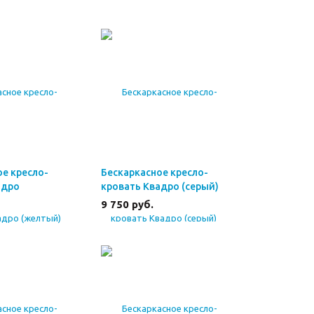
ое кресло-
Бескаркасное кресло-
адро
кровать Квадро (серый)
9 750
руб.