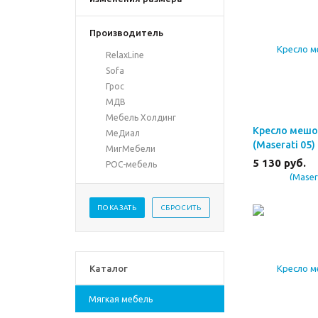
Производитель
RelaxLine
Sofa
Грос
МДВ
Мебель Холдинг
Кресло мешо
МеДиал
(Maserati 05)
МигМебели
5 130
руб.
РОС-мебель
Каталог
Мягкая мебель