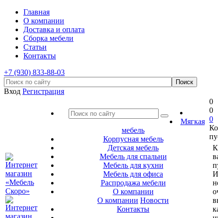
Главная
О компании
Доставка и оплата
Сборка мебели
Статьи
Контакты
+7 (930) 833-88-03
Вход
Регистрация
0
0
0
Мягкая
Ко
мебель
пу
Корпусная мебель
Детская мебель
К
Мебель для спальни
в
Мебель для кухни
п
Мебель для офиса
И
Распродажа мебели
н
О компании
о
О компании
Новости
в
Контакты
к
и