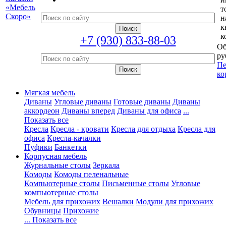
т
н
к
к
+7 (930) 833-88-03
Об
ру
Пе
ко
Мягкая мебель
Диваны
Угловые диваны
Готовые диваны
Диваны
аккордеон
Диваны вперед
Диваны для офиса
...
Показать все
Кресла
Кресла - кровати
Кресла для отдыха
Кресла для
офиса
Кресла-качалки
Пуфики
Банкетки
Корпусная мебель
Журнальные столы
Зеркала
Комоды
Комоды пеленальные
Компьютерные столы
Письменные столы
Угловые
компьютерные столы
Мебель для прихожих
Вешалки
Модули для прихожих
Обувницы
Прихожие
... Показать все