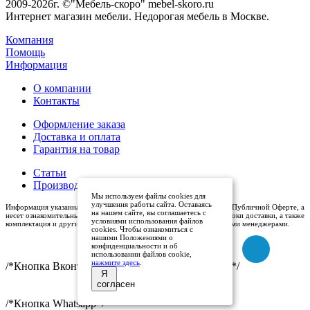
2009-2026г. ©"Мебель-скоро" mebel-skoro.ru
Интернет магазин мебели. Недорогая мебель в Москве.
Компания
Помощь
Информация
О компании
Контакты
Оформление заказа
Доставка и оплата
Гарантия на товар
Статьи
Производители
Мы используем файлы cookies для
улучшения работы сайта. Оставаясь
Информация указанная на сайте (описания и цены), не относится к Публичной Оферте, а
на нашем сайте, вы соглашаетесь с
несет ознакомительный характер. Окончательная цена, условия и сроки доставки, а также
условиями использования файлов
комплектация и другие характеристики товаров - уточняются нашими менеджерами.
cookies. Чтобы ознакомиться с
нашими Положениями о
конфиденциальности и об
использовании файлов cookie,
нажмите здесь
.
/*Кнопка Вконтакте (международный логотип)*/
Я
согласен
/*Кнопка Whatsapp*/