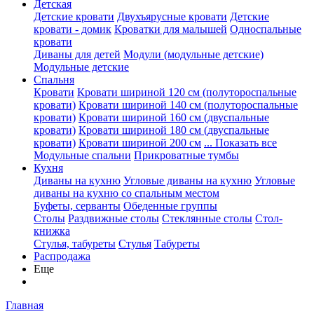
Детская
Детские кровати
Двухъярусные кровати
Детские
кровати - домик
Кроватки для малышей
Односпальные
кровати
Диваны для детей
Модули (модульные детские)
Модульные детские
Спальня
Кровати
Кровати шириной 120 см (полутороспальные
кровати)
Кровати шириной 140 см (полутороспальные
кровати)
Кровати шириной 160 см (двуспальные
кровати)
Кровати шириной 180 см (двуспальные
кровати)
Кровати шириной 200 см
... Показать все
Модульные спальни
Прикроватные тумбы
Кухня
Диваны на кухню
Угловые диваны на кухню
Угловые
диваны на кухню со спальным местом
Буфеты, серванты
Обеденные группы
Столы
Раздвижные столы
Стеклянные столы
Стол-
книжка
Стулья, табуреты
Стулья
Табуреты
Распродажа
Еще
Главная