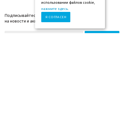
использовании файлов cookie,
нажмите здесь
.
Подписывайтесь
Я СОГЛАСЕН
на новости и акции
+7 (930) 833-88-03
2009-2026г. ©"Мебель-
Компания
скоро" mebel-skoro.ru
Помощь
Интернет магазин
Информация
мебели. Недорогая
мебель в Москве.
Информация указанная на сайте (описания и цены), не относится к
Публичной Оферте, а несет ознакомительный характер. Окончательная
цена, условия и сроки доставки, а также комплектация и другие
характеристики товаров - уточняются нашими менеджерами.