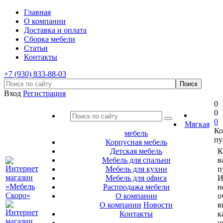
Главная
О компании
Доставка и оплата
Сборка мебели
Статьи
Контакты
+7 (930) 833-88-03
Вход
Регистрация
0
0
0
Мягкая
Ко
мебель
пу
Корпусная мебель
Детская мебель
К
Мебель для спальни
в
Мебель для кухни
п
Мебель для офиса
И
Распродажа мебели
н
О компании
о
О компании
Новости
в
Контакты
к
и