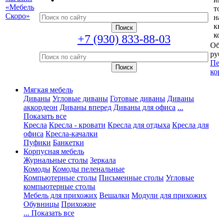
т
н
к
к
+7 (930) 833-88-03
Об
ру
Пе
ко
Мягкая мебель
Диваны
Угловые диваны
Готовые диваны
Диваны
аккордеон
Диваны вперед
Диваны для офиса
...
Показать все
Кресла
Кресла - кровати
Кресла для отдыха
Кресла для
офиса
Кресла-качалки
Пуфики
Банкетки
Корпусная мебель
Журнальные столы
Зеркала
Комоды
Комоды пеленальные
Компьютерные столы
Письменные столы
Угловые
компьютерные столы
Мебель для прихожих
Вешалки
Модули для прихожих
Обувницы
Прихожие
... Показать все