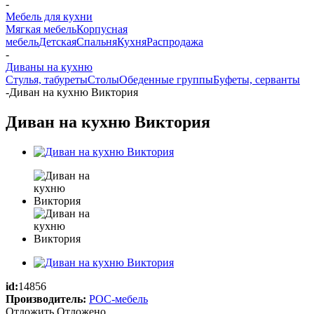
-
Мебель для кухни
Мягкая мебель
Корпусная
мебель
Детская
Спальня
Кухня
Распродажа
-
Диваны на кухню
Стулья, табуреты
Столы
Обеденные группы
Буфеты, серванты
-
Диван на кухню Виктория
Диван на кухню Виктория
id:
14856
Производитель:
РОС-мебель
Отложить
Отложено