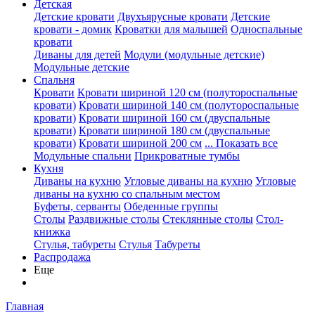
Детская
Детские кровати
Двухъярусные кровати
Детские
кровати - домик
Кроватки для малышей
Односпальные
кровати
Диваны для детей
Модули (модульные детские)
Модульные детские
Спальня
Кровати
Кровати шириной 120 см (полутороспальные
кровати)
Кровати шириной 140 см (полутороспальные
кровати)
Кровати шириной 160 см (двуспальные
кровати)
Кровати шириной 180 см (двуспальные
кровати)
Кровати шириной 200 см
... Показать все
Модульные спальни
Прикроватные тумбы
Кухня
Диваны на кухню
Угловые диваны на кухню
Угловые
диваны на кухню со спальным местом
Буфеты, серванты
Обеденные группы
Столы
Раздвижные столы
Стеклянные столы
Стол-
книжка
Стулья, табуреты
Стулья
Табуреты
Распродажа
Еще
Главная