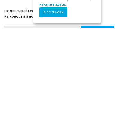
нажмите здесь
.
Подписывайтесь
Я СОГЛАСЕН
на новости и акции
+7 (930) 833-88-03
2009-2026г. ©"Мебель-
Компания
скоро" mebel-skoro.ru
Помощь
Интернет магазин
Информация
мебели. Недорогая
мебель в Москве.
Информация указанная на сайте (описания и цены), не относится к
Публичной Оферте, а несет ознакомительный характер. Окончательная
цена, условия и сроки доставки, а также комплектация и другие
характеристики товаров - уточняются нашими менеджерами.