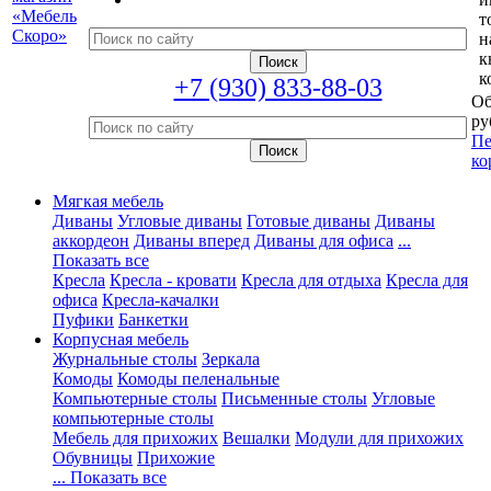
т
н
к
к
+7 (930) 833-88-03
Об
ру
Пе
ко
Мягкая мебель
Диваны
Угловые диваны
Готовые диваны
Диваны
аккордеон
Диваны вперед
Диваны для офиса
...
Показать все
Кресла
Кресла - кровати
Кресла для отдыха
Кресла для
офиса
Кресла-качалки
Пуфики
Банкетки
Корпусная мебель
Журнальные столы
Зеркала
Комоды
Комоды пеленальные
Компьютерные столы
Письменные столы
Угловые
компьютерные столы
Мебель для прихожих
Вешалки
Модули для прихожих
Обувницы
Прихожие
... Показать все