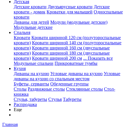
Детская
Детские кровати
Двухъярусные кровати
Детские
кровати - домик
Кроватки для малышей
Односпальные
кровати
Диваны для детей
Модули (модульные детские)
Модульные детские
Спальня
Кровати
Кровати шириной 120 см (полутороспальные
кровати)
Кровати шириной 140 см (полутороспальные
кровати)
Кровати шириной 160 см (двуспальные
кровати)
Кровати шириной 180 см (двуспальные
кровати)
Кровати шириной 200 см
... Показать все
Модульные спальни
Прикроватные тумбы
Кухня
Диваны на кухню
Угловые диваны на кухню
Угловые
диваны на кухню со спальным местом
Буфеты, серванты
Обеденные группы
Столы
Раздвижные столы
Стеклянные столы
Стол-
книжка
Стулья, табуреты
Стулья
Табуреты
Распродажа
Еще
Главная