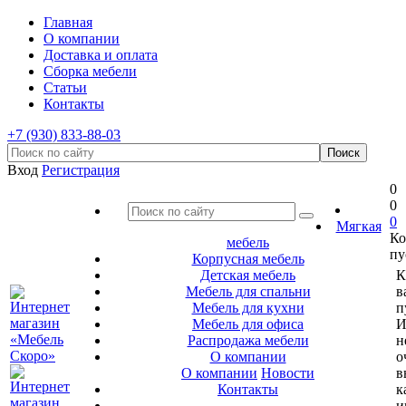
Главная
О компании
Доставка и оплата
Сборка мебели
Статьи
Контакты
+7 (930) 833-88-03
Вход
Регистрация
0
0
0
Мягкая
Ко
мебель
пу
Корпусная мебель
Детская мебель
К
Мебель для спальни
в
Мебель для кухни
п
Мебель для офиса
И
Распродажа мебели
н
О компании
о
О компании
Новости
в
Контакты
к
и