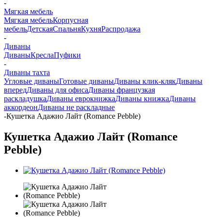
-
Мягкая мебель
Мягкая мебель
Корпусная
мебель
Детская
Спальня
Кухня
Распродажа
-
Диваны
Диваны
Кресла
Пуфики
-
Диваны тахта
Угловые диваны
Готовые диваны
Диваны клик-кляк
Диваны
вперед
Диваны для офиса
Диваны французкая
раскладушка
Диваны еврокнижка
Диваны книжка
Диваны
аккордеон
Диваны не раскладные
-
Кушетка Адажио Лайт (Romance Pebble)
Кушетка Адажио Лайт (Romance
Pebble)