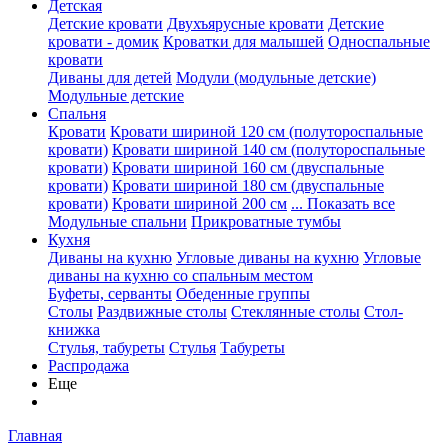
Детская
Детские кровати
Двухъярусные кровати
Детские
кровати - домик
Кроватки для малышей
Односпальные
кровати
Диваны для детей
Модули (модульные детские)
Модульные детские
Спальня
Кровати
Кровати шириной 120 см (полутороспальные
кровати)
Кровати шириной 140 см (полутороспальные
кровати)
Кровати шириной 160 см (двуспальные
кровати)
Кровати шириной 180 см (двуспальные
кровати)
Кровати шириной 200 см
... Показать все
Модульные спальни
Прикроватные тумбы
Кухня
Диваны на кухню
Угловые диваны на кухню
Угловые
диваны на кухню со спальным местом
Буфеты, серванты
Обеденные группы
Столы
Раздвижные столы
Стеклянные столы
Стол-
книжка
Стулья, табуреты
Стулья
Табуреты
Распродажа
Еще
Главная