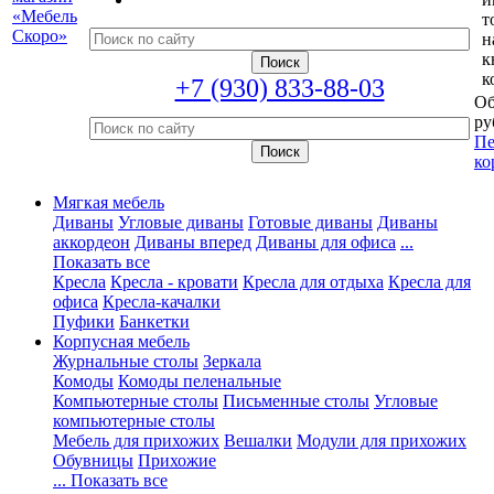
т
н
к
к
+7 (930) 833-88-03
Об
ру
Пе
ко
Мягкая мебель
Диваны
Угловые диваны
Готовые диваны
Диваны
аккордеон
Диваны вперед
Диваны для офиса
...
Показать все
Кресла
Кресла - кровати
Кресла для отдыха
Кресла для
офиса
Кресла-качалки
Пуфики
Банкетки
Корпусная мебель
Журнальные столы
Зеркала
Комоды
Комоды пеленальные
Компьютерные столы
Письменные столы
Угловые
компьютерные столы
Мебель для прихожих
Вешалки
Модули для прихожих
Обувницы
Прихожие
... Показать все