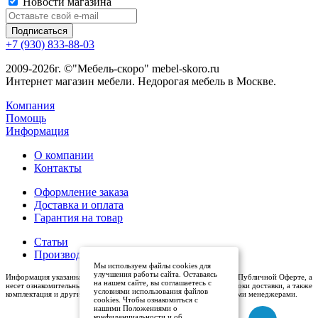
Новости магазина
+7 (930) 833-88-03
2009-2026г. ©"Мебель-скоро" mebel-skoro.ru
Интернет магазин мебели. Недорогая мебель в Москве.
Компания
Помощь
Информация
О компании
Контакты
Оформление заказа
Доставка и оплата
Гарантия на товар
Статьи
Производители
Мы используем файлы cookies для
улучшения работы сайта. Оставаясь
Информация указанная на сайте (описания и цены), не относится к Публичной Оферте, а
на нашем сайте, вы соглашаетесь с
несет ознакомительный характер. Окончательная цена, условия и сроки доставки, а также
условиями использования файлов
комплектация и другие характеристики товаров - уточняются нашими менеджерами.
cookies. Чтобы ознакомиться с
нашими Положениями о
конфиденциальности и об