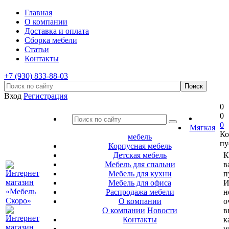
Главная
О компании
Доставка и оплата
Сборка мебели
Статьи
Контакты
+7 (930) 833-88-03
Вход
Регистрация
0
0
0
Мягкая
Ко
мебель
пу
Корпусная мебель
Детская мебель
К
Мебель для спальни
в
Мебель для кухни
п
Мебель для офиса
И
Распродажа мебели
н
О компании
о
О компании
Новости
в
Контакты
к
и