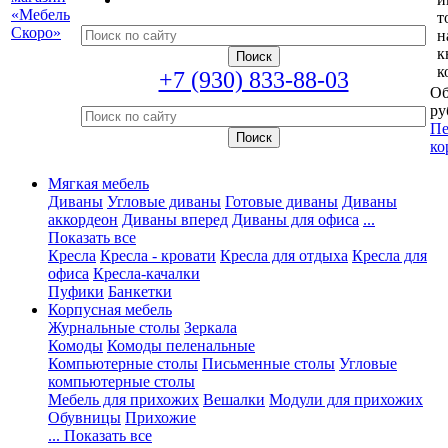
т
н
к
к
+7 (930) 833-88-03
Об
ру
Пе
ко
Мягкая мебель
Диваны
Угловые диваны
Готовые диваны
Диваны
аккордеон
Диваны вперед
Диваны для офиса
...
Показать все
Кресла
Кресла - кровати
Кресла для отдыха
Кресла для
офиса
Кресла-качалки
Пуфики
Банкетки
Корпусная мебель
Журнальные столы
Зеркала
Комоды
Комоды пеленальные
Компьютерные столы
Письменные столы
Угловые
компьютерные столы
Мебель для прихожих
Вешалки
Модули для прихожих
Обувницы
Прихожие
... Показать все