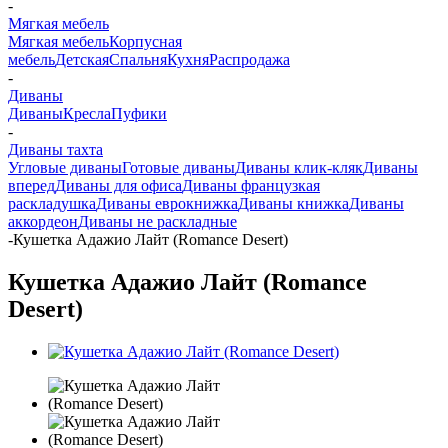
-
Мягкая мебель
Мягкая мебель
Корпусная
мебель
Детская
Спальня
Кухня
Распродажа
-
Диваны
Диваны
Кресла
Пуфики
-
Диваны тахта
Угловые диваны
Готовые диваны
Диваны клик-кляк
Диваны
вперед
Диваны для офиса
Диваны французкая
раскладушка
Диваны еврокнижка
Диваны книжка
Диваны
аккордеон
Диваны не раскладные
-
Кушетка Адажио Лайт (Romance Desert)
Кушетка Адажио Лайт (Romance
Desert)