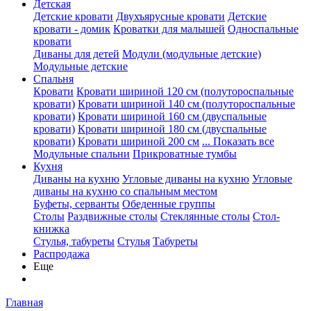
Детская
Детские кровати
Двухъярусные кровати
Детские
кровати - домик
Кроватки для малышей
Односпальные
кровати
Диваны для детей
Модули (модульные детские)
Модульные детские
Спальня
Кровати
Кровати шириной 120 см (полутороспальные
кровати)
Кровати шириной 140 см (полутороспальные
кровати)
Кровати шириной 160 см (двуспальные
кровати)
Кровати шириной 180 см (двуспальные
кровати)
Кровати шириной 200 см
... Показать все
Модульные спальни
Прикроватные тумбы
Кухня
Диваны на кухню
Угловые диваны на кухню
Угловые
диваны на кухню со спальным местом
Буфеты, серванты
Обеденные группы
Столы
Раздвижные столы
Стеклянные столы
Стол-
книжка
Стулья, табуреты
Стулья
Табуреты
Распродажа
Еще
Главная