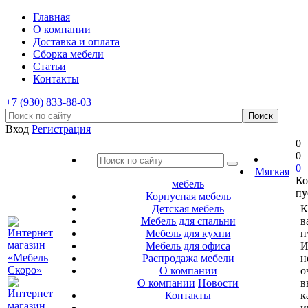
Главная
О компании
Доставка и оплата
Сборка мебели
Статьи
Контакты
+7 (930) 833-88-03
Вход
Регистрация
0
0
0
Мягкая
Ко
мебель
пу
Корпусная мебель
Детская мебель
К
Мебель для спальни
в
Мебель для кухни
п
Мебель для офиса
И
Распродажа мебели
н
О компании
о
О компании
Новости
в
Контакты
к
и