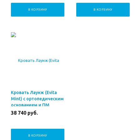
В КОРЗИНУ
В КОРЗИНУ
Кровать Лаунж (Evita
Mint) с ортопедическим
основанием и ПМ
140x200 см
38 740
руб.
В КОРЗИНУ