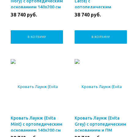
Ivory) с ортопедическим
Latte) с
основанием 140x200 см
ортопедическим
основанием 140x200 см
38 740
руб.
38 740
руб.
В КОРЗИНУ
В КОРЗИНУ
Кровать Лаунж (Evita
Кровать Лаунж (Evita
Mint) с ортопедическим
Grey) с ортопедическим
основанием 140x200 см
основанием и ПМ
140x200 см