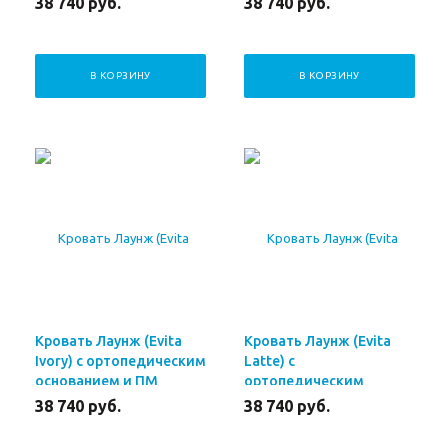
38 740
руб.
38 740
руб.
В КОРЗИНУ
В КОРЗИНУ
Кровать Лаунж (Evita
Кровать Лаунж (Evita
Ivory) с ортопедическим
Latte) с
основанием и ПМ
ортопедическим
140x200 см
основанием и ПМ
38 740
руб.
38 740
руб.
140x200 см