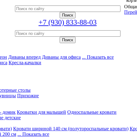
корз
Общая
Перей
+7 (930) 833-88-03
еон
Диваны вперед
Диваны для офиса
... Показать все
фиса
Кресла-качалки
ютерные столы
увницы
Прихожие
- домик
Кроватки для малышей
Односпальные кровати
е детские
овати)
Кровати шириной 140 см (полутороспальные кровати)
Кро
 200 см
... Показать все