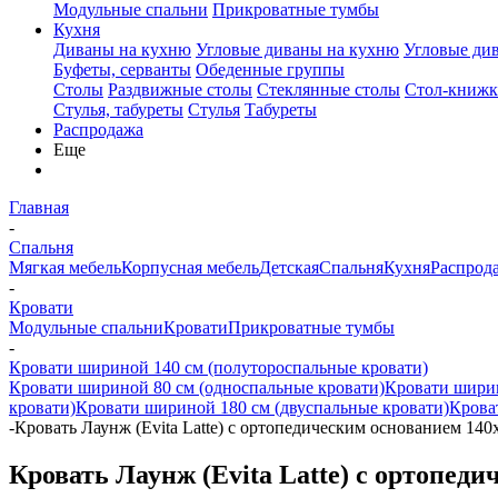
Модульные спальни
Прикроватные тумбы
Кухня
Диваны на кухню
Угловые диваны на кухню
Угловые ди
Буфеты, серванты
Обеденные группы
Столы
Раздвижные столы
Стеклянные столы
Стол-книжк
Стулья, табуреты
Стулья
Табуреты
Распродажа
Еще
Главная
-
Спальня
Мягкая мебель
Корпусная мебель
Детская
Спальня
Кухня
Распрод
-
Кровати
Модульные спальни
Кровати
Прикроватные тумбы
-
Кровати шириной 140 см (полутороспальные кровати)
Кровати шириной 80 см (односпальные кровати)
Кровати ширин
кровати)
Кровати шириной 180 см (двуспальные кровати)
Крова
-
Кровать Лаунж (Evita Latte) с ортопедическим основанием 140
Кровать Лаунж (Evita Latte) с ортопед