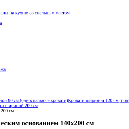
ваны на кухню со спальным местом
а
ажа
ой 90 см (односпальные кровати)
Кровати шириной 120 см (пол
ти шириной 200 см
x200 см
ическим основанием 140x200 см