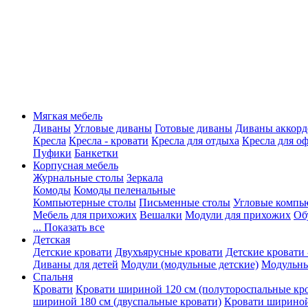
Мягкая мебель
Диваны
Угловые диваны
Готовые диваны
Диваны аккорд
Кресла
Кресла - кровати
Кресла для отдыха
Кресла для о
Пуфики
Банкетки
Корпусная мебель
Журнальные столы
Зеркала
Комоды
Комоды пеленальные
Компьютерные столы
Письменные столы
Угловые компь
Мебель для прихожих
Вешалки
Модули для прихожих
Об
... Показать все
Детская
Детские кровати
Двухъярусные кровати
Детские кровати 
Диваны для детей
Модули (модульные детские)
Модульны
Спальня
Кровати
Кровати шириной 120 см (полутороспальные кр
шириной 180 см (двуспальные кровати)
Кровати шириной