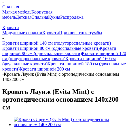
-
Спальня
Мягкая мебель
Корпусная
мебель
Детская
Спальня
Кухня
Распродажа
-
Кровати
Модульные спальни
Кровати
Прикроватные тумбы
-
Кровати шириной 140 см (полутороспальные кровати)
Кровати шириной 80 см (односпальные кровати)
Кровати
шириной 90 см (односпальные кровати)
Кровати шириной 120
см (полутороспальные кровати)
Кровати шириной 160 см
(двуспальные кровати)
Кровати шириной 180 см (двуспальные
кровати)
Кровати шириной 200 см
-
Кровать Лаунж (Evita Mint) с ортопедическим основанием
140x200 см
Кровать Лаунж (Evita Mint) с
ортопедическим основанием 140x200
см