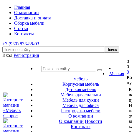
Главная
О компании
Доставка и оплата
Сборка мебели
Статьи
Контакты
+7 (930) 833-88-03
Вход
Регистрация
0
0
0
Мягкая
Ко
мебель
пу
Корпусная мебель
Детская мебель
К
Мебель для спальни
в
Мебель для кухни
п
Мебель для офиса
И
Распродажа мебели
н
О компании
о
О компании
Новости
в
Контакты
к
и