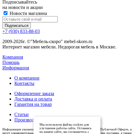
Подписывайтесь
на новости и акции
Новости магазина
+7 (930) 833-88-03
2009-2026г. ©"Мебель-скоро" mebel-skoro.ru
Интернет магазин мебели. Недорогая мебель в Москве.
Компания
Помощь
Информация
О компании
Контакты
Оформление заказа
Доставка и оплата
Гарантия на товар
Статьи
Производители
Мы используем файлы cookies для
улучшения работы сайта. Оставаясь
Информация указанная на сайте (описания и цены), не относится к Публичной Оферте, а
на нашем сайте, вы соглашаетесь с
несет ознакомительный характер. Окончательная цена, условия и сроки доставки, а также