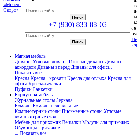
т
н
к
к
+7 (930) 833-88-03
Об
ру
Пе
ко
Мягкая мебель
Диваны
Угловые диваны
Готовые диваны
Диваны
аккордеон
Диваны вперед
Диваны для офиса
...
Показать все
Кресла
Кресла - кровати
Кресла для отдыха
Кресла для
офиса
Кресла-качалки
Пуфики
Банкетки
Корпусная мебель
Журнальные столы
Зеркала
Комоды
Комоды пеленальные
Компьютерные столы
Письменные столы
Угловые
компьютерные столы
Мебель для прихожих
Вешалки
Модули для прихожих
Обувницы
Прихожие
... Показать все