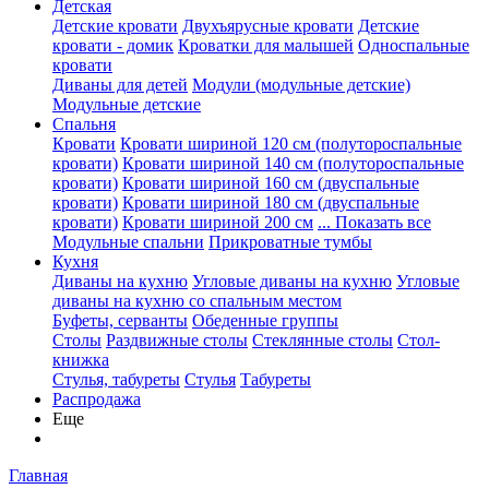
Детская
Детские кровати
Двухъярусные кровати
Детские
кровати - домик
Кроватки для малышей
Односпальные
кровати
Диваны для детей
Модули (модульные детские)
Модульные детские
Спальня
Кровати
Кровати шириной 120 см (полутороспальные
кровати)
Кровати шириной 140 см (полутороспальные
кровати)
Кровати шириной 160 см (двуспальные
кровати)
Кровати шириной 180 см (двуспальные
кровати)
Кровати шириной 200 см
... Показать все
Модульные спальни
Прикроватные тумбы
Кухня
Диваны на кухню
Угловые диваны на кухню
Угловые
диваны на кухню со спальным местом
Буфеты, серванты
Обеденные группы
Столы
Раздвижные столы
Стеклянные столы
Стол-
книжка
Стулья, табуреты
Стулья
Табуреты
Распродажа
Еще
Главная