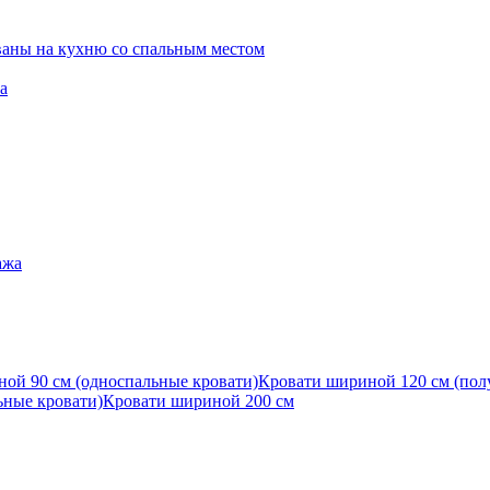
ваны на кухню со спальным местом
а
ажа
ой 90 см (односпальные кровати)
Кровати шириной 120 см (пол
ьные кровати)
Кровати шириной 200 см