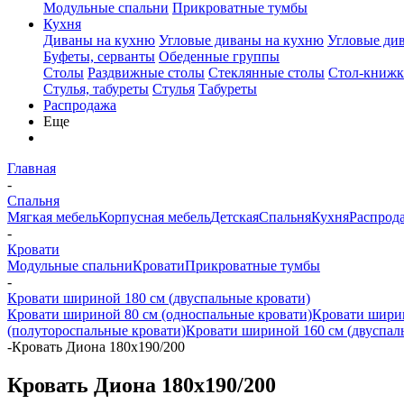
Модульные спальни
Прикроватные тумбы
Кухня
Диваны на кухню
Угловые диваны на кухню
Угловые ди
Буфеты, серванты
Обеденные группы
Столы
Раздвижные столы
Стеклянные столы
Стол-книжк
Стулья, табуреты
Стулья
Табуреты
Распродажа
Еще
Главная
-
Спальня
Мягкая мебель
Корпусная мебель
Детская
Спальня
Кухня
Распрод
-
Кровати
Модульные спальни
Кровати
Прикроватные тумбы
-
Кровати шириной 180 см (двуспальные кровати)
Кровати шириной 80 см (односпальные кровати)
Кровати ширин
(полутороспальные кровати)
Кровати шириной 160 см (двуспал
-
Кровать Диона 180х190/200
Кровать Диона 180х190/200