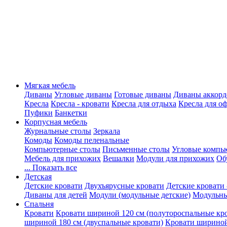
Мягкая мебель
Диваны
Угловые диваны
Готовые диваны
Диваны аккорд
Кресла
Кресла - кровати
Кресла для отдыха
Кресла для о
Пуфики
Банкетки
Корпусная мебель
Журнальные столы
Зеркала
Комоды
Комоды пеленальные
Компьютерные столы
Письменные столы
Угловые компь
Мебель для прихожих
Вешалки
Модули для прихожих
Об
... Показать все
Детская
Детские кровати
Двухъярусные кровати
Детские кровати 
Диваны для детей
Модули (модульные детские)
Модульны
Спальня
Кровати
Кровати шириной 120 см (полутороспальные кр
шириной 180 см (двуспальные кровати)
Кровати шириной