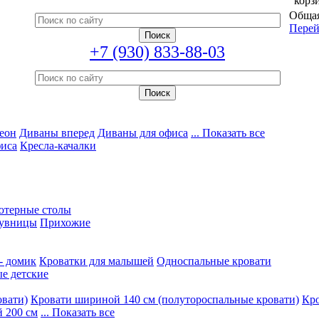
корз
Общая
Перей
+7 (930) 833-88-03
еон
Диваны вперед
Диваны для офиса
... Показать все
фиса
Кресла-качалки
ютерные столы
увницы
Прихожие
- домик
Кроватки для малышей
Односпальные кровати
е детские
овати)
Кровати шириной 140 см (полутороспальные кровати)
Кро
 200 см
... Показать все