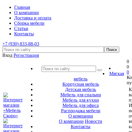
Главная
О компании
Доставка и оплата
Сборка мебели
Статьи
Контакты
+7 (930) 833-88-03
Вход
Регистрация
0
0
0
Мягкая
Ко
мебель
пу
Корпусная мебель
Детская мебель
К
Мебель для спальни
в
Мебель для кухни
п
Мебель для офиса
И
Распродажа мебели
н
О компании
о
О компании
Новости
в
Контакты
к
и