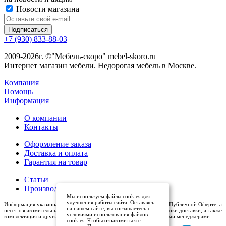
Новости магазина
+7 (930) 833-88-03
2009-2026г. ©"Мебель-скоро" mebel-skoro.ru
Интернет магазин мебели. Недорогая мебель в Москве.
Компания
Помощь
Информация
О компании
Контакты
Оформление заказа
Доставка и оплата
Гарантия на товар
Статьи
Производители
Мы используем файлы cookies для
улучшения работы сайта. Оставаясь
Информация указанная на сайте (описания и цены), не относится к Публичной Оферте, а
на нашем сайте, вы соглашаетесь с
несет ознакомительный характер. Окончательная цена, условия и сроки доставки, а также
условиями использования файлов
комплектация и другие характеристики товаров - уточняются нашими менеджерами.
cookies. Чтобы ознакомиться с