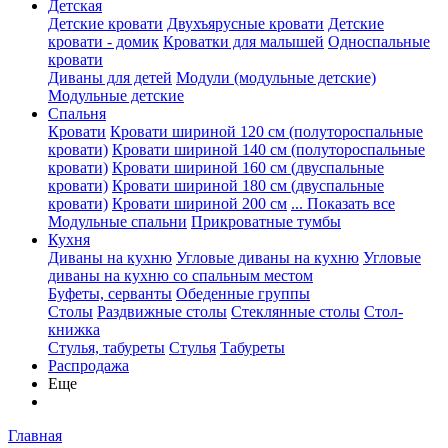
Детская
Детские кровати
Двухъярусные кровати
Детские
кровати - домик
Кроватки для малышей
Односпальные
кровати
Диваны для детей
Модули (модульные детские)
Модульные детские
Спальня
Кровати
Кровати шириной 120 см (полутороспальные
кровати)
Кровати шириной 140 см (полутороспальные
кровати)
Кровати шириной 160 см (двуспальные
кровати)
Кровати шириной 180 см (двуспальные
кровати)
Кровати шириной 200 см
... Показать все
Модульные спальни
Прикроватные тумбы
Кухня
Диваны на кухню
Угловые диваны на кухню
Угловые
диваны на кухню со спальным местом
Буфеты, серванты
Обеденные группы
Столы
Раздвижные столы
Стеклянные столы
Стол-
книжка
Стулья, табуреты
Стулья
Табуреты
Распродажа
Еще
Главная