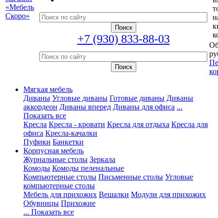
т
н
к
к
+7 (930) 833-88-03
Об
ру
Пе
ко
Мягкая мебель
Диваны
Угловые диваны
Готовые диваны
Диваны
аккордеон
Диваны вперед
Диваны для офиса
...
Показать все
Кресла
Кресла - кровати
Кресла для отдыха
Кресла для
офиса
Кресла-качалки
Пуфики
Банкетки
Корпусная мебель
Журнальные столы
Зеркала
Комоды
Комоды пеленальные
Компьютерные столы
Письменные столы
Угловые
компьютерные столы
Мебель для прихожих
Вешалки
Модули для прихожих
Обувницы
Прихожие
... Показать все