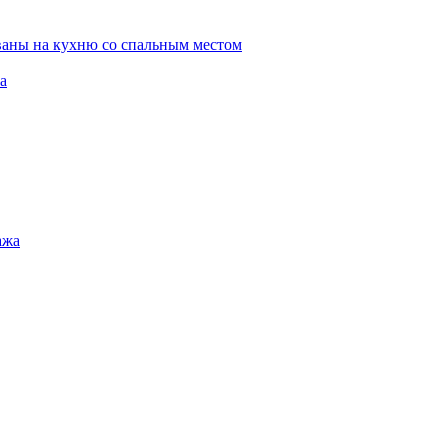
ваны на кухню со спальным местом
а
ажа