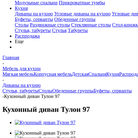
Модульные спальни
Прикроватные тумбы
Кухня
Диваны на кухню
Угловые диваны на кухню
Угловые ди
Буфеты, серванты
Обеденные группы
Столы
Раздвижные столы
Стеклянные столы
Стол-книжк
Стулья, табуреты
Стулья
Табуреты
Распродажа
Еще
Главная
-
Мебель для кухни
Мягкая мебель
Корпусная мебель
Детская
Спальня
Кухня
Распрод
-
Диваны на кухню
Стулья, табуреты
Столы
Обеденные группы
Буфеты, серванты
-
Кухонный диван Тулон 97
Кухонный диван Тулон 97