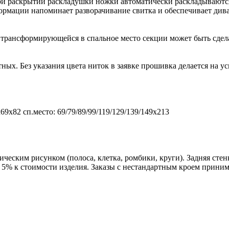
При раскрытии раскладушки ножки автоматически раскладывают
рмации напоминает разворачивание свитка и обеспечивает дива
о трансформирующейся в спальное место секции может быть сдел
ных. Без указания цвета ниток в заявке прошивка делается на 
69х82 сп.место: 69/79/89/99/119/129/139/149х213
ическим рисунком (полоса, клетка, ромбики, круги). Задняя сте
 5% к стоимости изделия. Заказы с нестандартным кроем приним