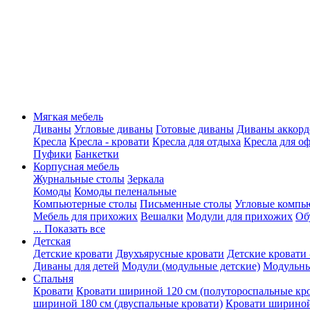
Мягкая мебель
Диваны
Угловые диваны
Готовые диваны
Диваны аккорд
Кресла
Кресла - кровати
Кресла для отдыха
Кресла для о
Пуфики
Банкетки
Корпусная мебель
Журнальные столы
Зеркала
Комоды
Комоды пеленальные
Компьютерные столы
Письменные столы
Угловые компь
Мебель для прихожих
Вешалки
Модули для прихожих
Об
... Показать все
Детская
Детские кровати
Двухъярусные кровати
Детские кровати 
Диваны для детей
Модули (модульные детские)
Модульны
Спальня
Кровати
Кровати шириной 120 см (полутороспальные кр
шириной 180 см (двуспальные кровати)
Кровати шириной