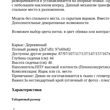
разворачивается и устанавливается на опорные ножки. 
с небольшим наклоном вперед. Данный механизм трансфо
спальное место в разложенном.
Модель без спального места, со скрытым ящиком. Вмест
Дополнительные декоративные возможности
Возможен выбор цвета ниток: в цвет обивки или контраст
Каркас: Деревянный
Полный размер (ДхГхВ): 97х69х82
Доступны другие размеры: 87/97/107/117/137/147/157/167х
Глубина сиденья (см): 44
Высота сиденья (см): 46
Наполнитель:ППУ высокой плотности (Пенополиуретан)
Комплектация: Ящик или сп. место
Примечание: Диван не изготавливается в ткани с геометр
Важно:За нестандартный крой (отличный от фото) - плюс
Характеристики
Габаритный размер
?