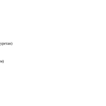
уретан)
км)