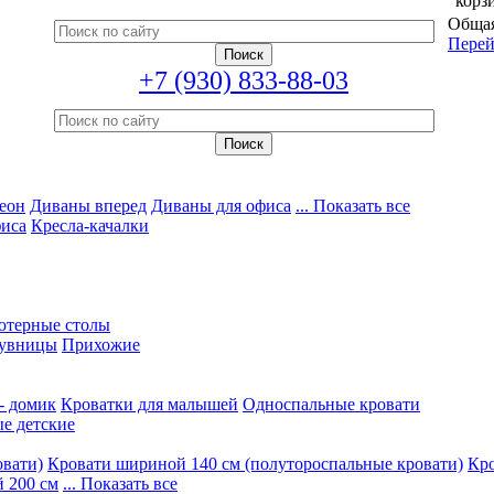
корз
Общая
Перей
+7 (930) 833-88-03
еон
Диваны вперед
Диваны для офиса
... Показать все
фиса
Кресла-качалки
ютерные столы
увницы
Прихожие
- домик
Кроватки для малышей
Односпальные кровати
е детские
овати)
Кровати шириной 140 см (полутороспальные кровати)
Кро
 200 см
... Показать все