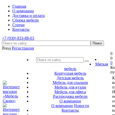
Главная
О компании
Доставка и оплата
Сборка мебели
Статьи
Контакты
+7 (930) 833-88-03
Вход
Регистрация
0
0
0
Мягкая
Ко
мебель
пу
Корпусная мебель
Детская мебель
К
Мебель для спальни
в
Мебель для кухни
п
Мебель для офиса
И
Распродажа мебели
н
О компании
о
О компании
Новости
в
Контакты
к
и