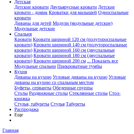
Детская
Детские кровати
Двухъярусные кровати
Детские
кровати - домик
Кроватки для малышей
Односпальные
кровати
Диваны для детей
Модули (модульные детские)
Модульные детские
Спальня
Кровати
Кровати шириной 120 см (полутороспальные
кровати)
Кровати шириной 140 см (полутороспальные
кровати)
Кровати шириной 160 см (двуспальные
кровати)
Кровати шириной 180 см (двуспальные
кровати)
Кровати шириной 200 см
... Показать все
Модульные спальни
Прикроватные тумбы
Кухня
Диваны на кухню
Угловые диваны на кухню
Угловые
диваны на кухню со спальным местом
Буфеты, серванты
Обеденные группы
Столы
Раздвижные столы
Стеклянные столы
Стол-
книжка
Стулья, табуреты
Стулья
Табуреты
Распродажа
Еще
Главная