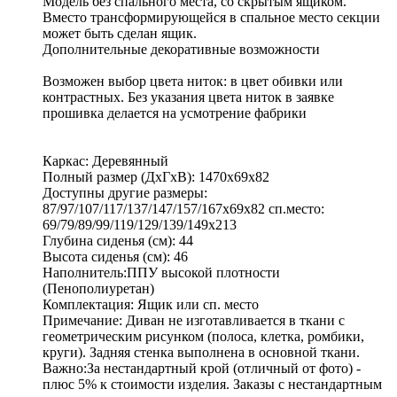
Модель без спального места, со скрытым ящиком.
Вместо трансформирующейся в спальное место секции
может быть сделан ящик.
Дополнительные декоративные возможности
Возможен выбор цвета ниток: в цвет обивки или
контрастных. Без указания цвета ниток в заявке
прошивка делается на усмотрение фабрики
Каркас: Деревянный
Полный размер (ДхГхВ): 1470х69х82
Доступны другие размеры:
87/97/107/117/137/147/157/167х69х82 сп.место:
69/79/89/99/119/129/139/149х213
Глубина сиденья (см): 44
Высота сиденья (см): 46
Наполнитель:ППУ высокой плотности
(Пенополиуретан)
Комплектация: Ящик или сп. место
Примечание: Диван не изготавливается в ткани с
геометрическим рисунком (полоса, клетка, ромбики,
круги). Задняя стенка выполнена в основной ткани.
Важно:За нестандартный крой (отличный от фото) -
плюс 5% к стоимости изделия. Заказы с нестандартным