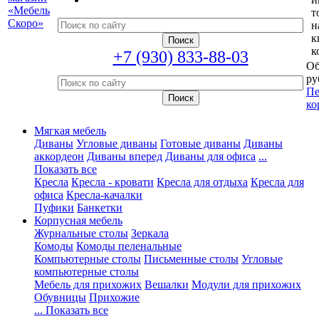
т
н
к
к
+7 (930) 833-88-03
Об
ру
Пе
ко
Мягкая мебель
Диваны
Угловые диваны
Готовые диваны
Диваны
аккордеон
Диваны вперед
Диваны для офиса
...
Показать все
Кресла
Кресла - кровати
Кресла для отдыха
Кресла для
офиса
Кресла-качалки
Пуфики
Банкетки
Корпусная мебель
Журнальные столы
Зеркала
Комоды
Комоды пеленальные
Компьютерные столы
Письменные столы
Угловые
компьютерные столы
Мебель для прихожих
Вешалки
Модули для прихожих
Обувницы
Прихожие
... Показать все