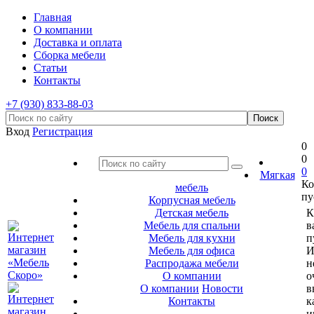
Главная
О компании
Доставка и оплата
Сборка мебели
Статьи
Контакты
+7 (930) 833-88-03
Вход
Регистрация
0
0
0
Мягкая
Ко
мебель
пу
Корпусная мебель
Детская мебель
К
Мебель для спальни
в
Мебель для кухни
п
Мебель для офиса
И
Распродажа мебели
н
О компании
о
О компании
Новости
в
Контакты
к
и