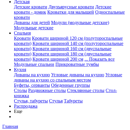
Детская
Детские кровати
Двухъярусные кровати
Детские
кровати - домик
Кроватки для малышей
Односпальные
кровати
Диваны для детей
Модули (модульные детские)
Модульные детские
Спальня
Кровати
Кровати шириной 120 см (полутороспальные
кровати)
Кровати шириной 140 см (полутороспальные
кровати)
Кровати шириной 160 см (двуспальные
кровати)
Кровати шириной 180 см (двуспальные
кровати)
Кровати шириной 200 см
... Показать все
Модульные спальни
Прикроватные тумбы
Кухня
Диваны на кухню
Угловые диваны на кухню
Угловые
диваны на кухню со спальным местом
Буфеты, серванты
Обеденные группы
Столы
Раздвижные столы
Стеклянные столы
Стол-
книжка
Стулья, табуреты
Стулья
Табуреты
Распродажа
Еще
Главная