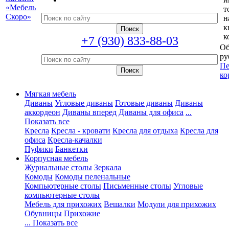
т
н
к
к
+7 (930) 833-88-03
Об
ру
Пе
ко
Мягкая мебель
Диваны
Угловые диваны
Готовые диваны
Диваны
аккордеон
Диваны вперед
Диваны для офиса
...
Показать все
Кресла
Кресла - кровати
Кресла для отдыха
Кресла для
офиса
Кресла-качалки
Пуфики
Банкетки
Корпусная мебель
Журнальные столы
Зеркала
Комоды
Комоды пеленальные
Компьютерные столы
Письменные столы
Угловые
компьютерные столы
Мебель для прихожих
Вешалки
Модули для прихожих
Обувницы
Прихожие
... Показать все