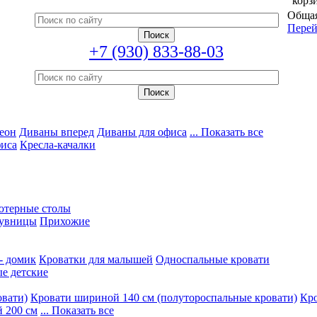
корз
Общая
Перей
+7 (930) 833-88-03
еон
Диваны вперед
Диваны для офиса
... Показать все
фиса
Кресла-качалки
ютерные столы
увницы
Прихожие
- домик
Кроватки для малышей
Односпальные кровати
е детские
овати)
Кровати шириной 140 см (полутороспальные кровати)
Кро
 200 см
... Показать все