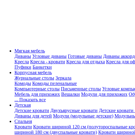
Мягкая мебель
Диваны
Угловые диваны
Готовые диваны
Диваны аккорд
Кресла
Кресла - кровати
Кресла для отдыха
Кресла для о
Пуфики
Банкетки
Корпусная мебель
Журнальные столы
Зеркала
Комоды
Комоды пеленальные
Компьютерные столы
Письменные столы
Угловые компь
Мебель для прихожих
Вешалки
Модули для прихожих
Об
... Показать все
Детская
Детские кровати
Двухъярусные кровати
Детские кровати 
Диваны для детей
Модули (модульные детские)
Модульны
Спальня
Кровати
Кровати шириной 120 см (полутороспальные кр
шириной 180 см (двуспальные кровати)
Кровати шириной