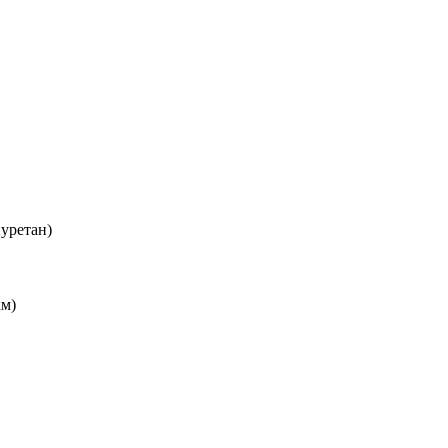
уретан)
км)