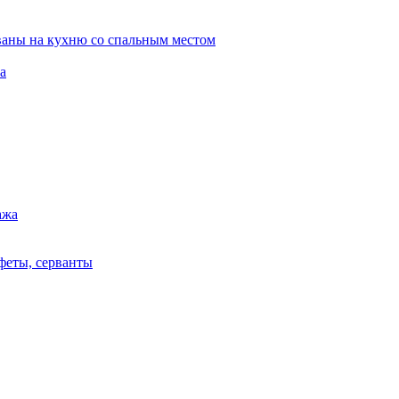
ваны на кухню со спальным местом
а
ажа
феты, серванты