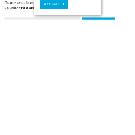
Подписывайтесь
Я СОГЛАСЕН
на новости и акции
+7 (930) 833-88-03
2009-2026г. ©"Мебель-
Компания
скоро" mebel-skoro.ru
Помощь
Интернет магазин
Информация
мебели. Недорогая
мебель в Москве.
Информация указанная на сайте (описания и цены), не относится к
Публичной Оферте, а несет ознакомительный характер. Окончательная
цена, условия и сроки доставки, а также комплектация и другие
характеристики товаров - уточняются нашими менеджерами.