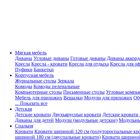
Мягкая мебель
Диваны
Угловые диваны
Готовые диваны
Диваны аккорд
Кресла
Кресла - кровати
Кресла для отдыха
Кресла для о
Пуфики
Банкетки
Корпусная мебель
Журнальные столы
Зеркала
Комоды
Комоды пеленальные
Компьютерные столы
Письменные столы
Угловые компь
Мебель для прихожих
Вешалки
Модули для прихожих
Об
... Показать все
Детская
Детские кровати
Двухъярусные кровати
Детские кровати 
Диваны для детей
Модули (модульные детские)
Модульны
Спальня
Кровати
Кровати шириной 120 см (полутороспальные кр
шириной 180 см (двуспальные кровати)
Кровати шириной