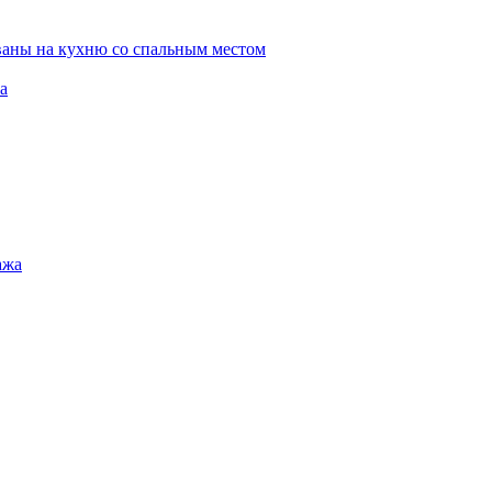
ваны на кухню со спальным местом
а
ажа