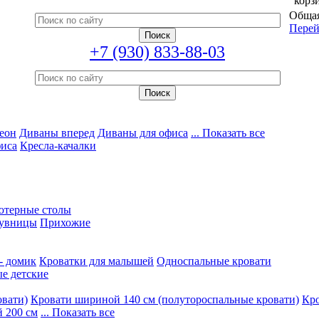
корз
Общая
Перей
+7 (930) 833-88-03
еон
Диваны вперед
Диваны для офиса
... Показать все
фиса
Кресла-качалки
ютерные столы
увницы
Прихожие
- домик
Кроватки для малышей
Односпальные кровати
е детские
овати)
Кровати шириной 140 см (полутороспальные кровати)
Кро
 200 см
... Показать все