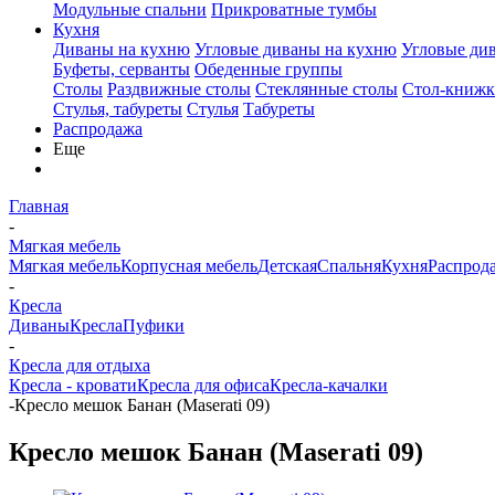
Модульные спальни
Прикроватные тумбы
Кухня
Диваны на кухню
Угловые диваны на кухню
Угловые ди
Буфеты, серванты
Обеденные группы
Столы
Раздвижные столы
Стеклянные столы
Стол-книжк
Стулья, табуреты
Стулья
Табуреты
Распродажа
Еще
Главная
-
Мягкая мебель
Мягкая мебель
Корпусная мебель
Детская
Спальня
Кухня
Распрод
-
Кресла
Диваны
Кресла
Пуфики
-
Кресла для отдыха
Кресла - кровати
Кресла для офиса
Кресла-качалки
-
Кресло мешок Банан (Maserati 09)
Кресло мешок Банан (Maserati 09)