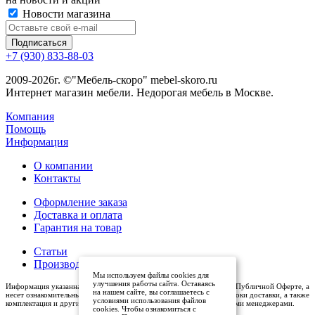
Новости магазина
+7 (930) 833-88-03
2009-2026г. ©"Мебель-скоро" mebel-skoro.ru
Интернет магазин мебели. Недорогая мебель в Москве.
Компания
Помощь
Информация
О компании
Контакты
Оформление заказа
Доставка и оплата
Гарантия на товар
Статьи
Производители
Мы используем файлы cookies для
улучшения работы сайта. Оставаясь
Информация указанная на сайте (описания и цены), не относится к Публичной Оферте, а
на нашем сайте, вы соглашаетесь с
несет ознакомительный характер. Окончательная цена, условия и сроки доставки, а также
условиями использования файлов
комплектация и другие характеристики товаров - уточняются нашими менеджерами.
cookies. Чтобы ознакомиться с