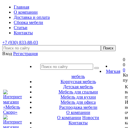
Главная
О компании
Доставка и оплата
Сборка мебели
Статьи
Контакты
+7 (930) 833-88-03
Вход
Регистрация
0
0
0
Мягкая
Ко
мебель
пу
Корпусная мебель
Детская мебель
К
Мебель для спальни
в
Мебель для кухни
п
Мебель для офиса
И
Распродажа мебели
н
О компании
о
О компании
Новости
в
Контакты
к
и