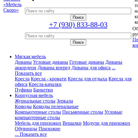
т
н
к
к
+7 (930) 833-88-03
Об
ру
Пе
ко
Мягкая мебель
Диваны
Угловые диваны
Готовые диваны
Диваны
аккордеон
Диваны вперед
Диваны для офиса
...
Показать все
Кресла
Кресла - кровати
Кресла для отдыха
Кресла для
офиса
Кресла-качалки
Пуфики
Банкетки
Корпусная мебель
Журнальные столы
Зеркала
Комоды
Комоды пеленальные
Компьютерные столы
Письменные столы
Угловые
компьютерные столы
Мебель для прихожих
Вешалки
Модули для прихожих
Обувницы
Прихожие
... Показать все