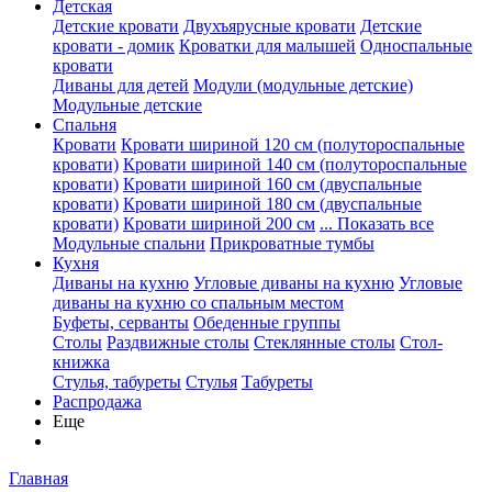
Детская
Детские кровати
Двухъярусные кровати
Детские
кровати - домик
Кроватки для малышей
Односпальные
кровати
Диваны для детей
Модули (модульные детские)
Модульные детские
Спальня
Кровати
Кровати шириной 120 см (полутороспальные
кровати)
Кровати шириной 140 см (полутороспальные
кровати)
Кровати шириной 160 см (двуспальные
кровати)
Кровати шириной 180 см (двуспальные
кровати)
Кровати шириной 200 см
... Показать все
Модульные спальни
Прикроватные тумбы
Кухня
Диваны на кухню
Угловые диваны на кухню
Угловые
диваны на кухню со спальным местом
Буфеты, серванты
Обеденные группы
Столы
Раздвижные столы
Стеклянные столы
Стол-
книжка
Стулья, табуреты
Стулья
Табуреты
Распродажа
Еще
Главная