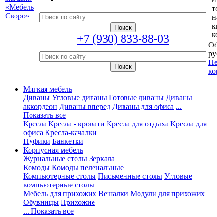
т
н
к
к
+7 (930) 833-88-03
Об
ру
Пе
ко
Мягкая мебель
Диваны
Угловые диваны
Готовые диваны
Диваны
аккордеон
Диваны вперед
Диваны для офиса
...
Показать все
Кресла
Кресла - кровати
Кресла для отдыха
Кресла для
офиса
Кресла-качалки
Пуфики
Банкетки
Корпусная мебель
Журнальные столы
Зеркала
Комоды
Комоды пеленальные
Компьютерные столы
Письменные столы
Угловые
компьютерные столы
Мебель для прихожих
Вешалки
Модули для прихожих
Обувницы
Прихожие
... Показать все