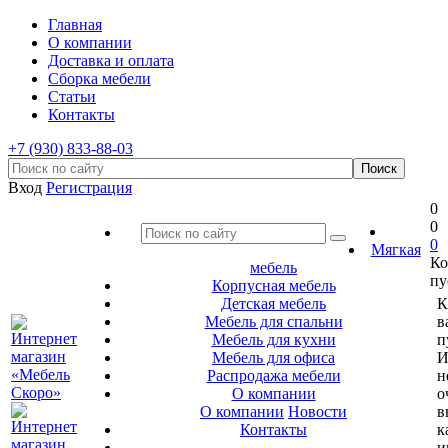
Главная
О компании
Доставка и оплата
Сборка мебели
Статьи
Контакты
+7 (930) 833-88-03
Вход
Регистрация
0
0
0
Мягкая
Ко
мебель
пу
Корпусная мебель
Детская мебель
К
Мебель для спальни
в
Мебель для кухни
п
Мебель для офиса
И
Распродажа мебели
н
О компании
о
О компании
Новости
в
Контакты
к
и