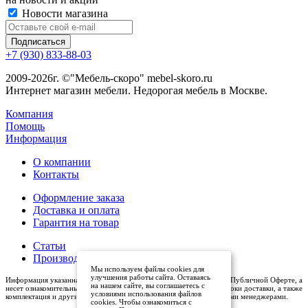
Новости магазина
+7 (930) 833-88-03
2009-2026г. ©"Мебель-скоро" mebel-skoro.ru
Интернет магазин мебели. Недорогая мебель в Москве.
Компания
Помощь
Информация
О компании
Контакты
Оформление заказа
Доставка и оплата
Гарантия на товар
Статьи
Производители
Мы используем файлы cookies для
улучшения работы сайта. Оставаясь
Информация указанная на сайте (описания и цены), не относится к Публичной Оферте, а
на нашем сайте, вы соглашаетесь с
несет ознакомительный характер. Окончательная цена, условия и сроки доставки, а также
условиями использования файлов
комплектация и другие характеристики товаров - уточняются нашими менеджерами.
cookies. Чтобы ознакомиться с