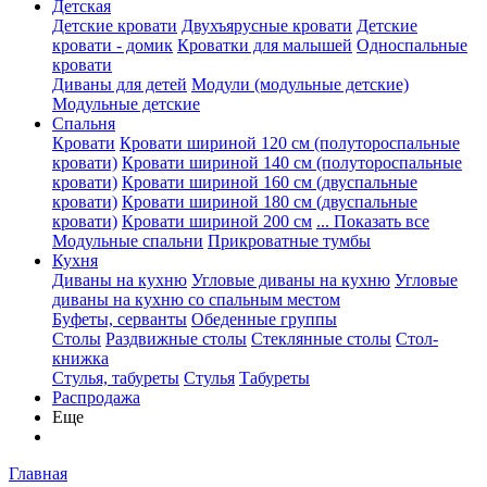
Детская
Детские кровати
Двухъярусные кровати
Детские
кровати - домик
Кроватки для малышей
Односпальные
кровати
Диваны для детей
Модули (модульные детские)
Модульные детские
Спальня
Кровати
Кровати шириной 120 см (полутороспальные
кровати)
Кровати шириной 140 см (полутороспальные
кровати)
Кровати шириной 160 см (двуспальные
кровати)
Кровати шириной 180 см (двуспальные
кровати)
Кровати шириной 200 см
... Показать все
Модульные спальни
Прикроватные тумбы
Кухня
Диваны на кухню
Угловые диваны на кухню
Угловые
диваны на кухню со спальным местом
Буфеты, серванты
Обеденные группы
Столы
Раздвижные столы
Стеклянные столы
Стол-
книжка
Стулья, табуреты
Стулья
Табуреты
Распродажа
Еще
Главная