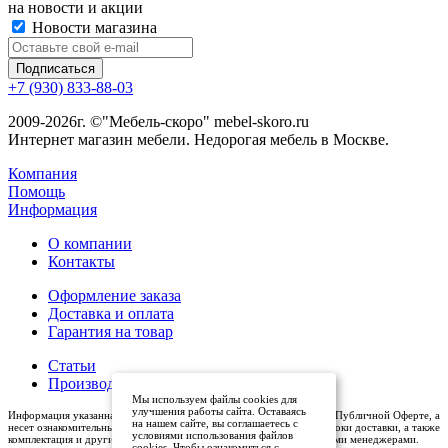
на новости и акции
Новости магазина
+7 (930) 833-88-03
2009-2026г. ©"Мебель-скоро" mebel-skoro.ru
Интернет магазин мебели. Недорогая мебель в Москве.
Компания
Помощь
Информация
О компании
Контакты
Оформление заказа
Доставка и оплата
Гарантия на товар
Статьи
Производители
Мы используем файлы cookies для
улучшения работы сайта. Оставаясь
Информация указанная на сайте (описания и цены), не относится к Публичной Оферте, а
на нашем сайте, вы соглашаетесь с
несет ознакомительный характер. Окончательная цена, условия и сроки доставки, а также
условиями использования файлов
комплектация и другие характеристики товаров - уточняются нашими менеджерами.
cookies. Чтобы ознакомиться с