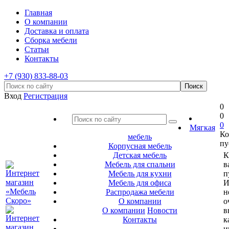
Главная
О компании
Доставка и оплата
Сборка мебели
Статьи
Контакты
+7 (930) 833-88-03
Вход
Регистрация
0
0
0
Мягкая
Ко
мебель
пу
Корпусная мебель
Детская мебель
К
Мебель для спальни
в
Мебель для кухни
п
Мебель для офиса
И
Распродажа мебели
н
О компании
о
О компании
Новости
в
Контакты
к
и