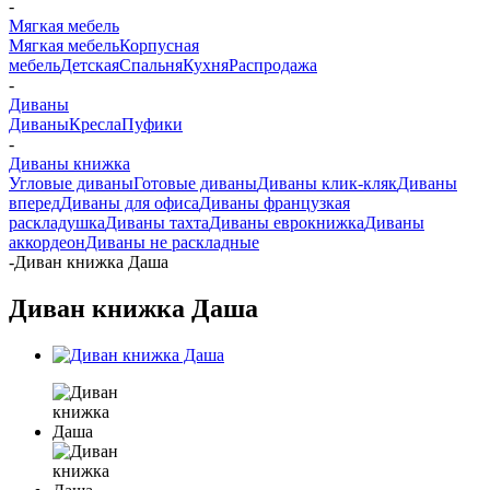
-
Мягкая мебель
Мягкая мебель
Корпусная
мебель
Детская
Спальня
Кухня
Распродажа
-
Диваны
Диваны
Кресла
Пуфики
-
Диваны книжка
Угловые диваны
Готовые диваны
Диваны клик-кляк
Диваны
вперед
Диваны для офиса
Диваны французкая
раскладушка
Диваны тахта
Диваны еврокнижка
Диваны
аккордеон
Диваны не раскладные
-
Диван книжка Даша
Диван книжка Даша