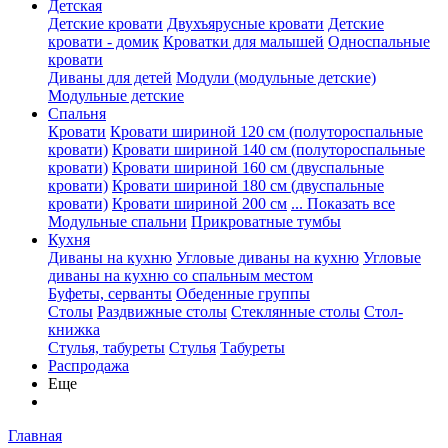
Детская
Детские кровати
Двухъярусные кровати
Детские
кровати - домик
Кроватки для малышей
Односпальные
кровати
Диваны для детей
Модули (модульные детские)
Модульные детские
Спальня
Кровати
Кровати шириной 120 см (полутороспальные
кровати)
Кровати шириной 140 см (полутороспальные
кровати)
Кровати шириной 160 см (двуспальные
кровати)
Кровати шириной 180 см (двуспальные
кровати)
Кровати шириной 200 см
... Показать все
Модульные спальни
Прикроватные тумбы
Кухня
Диваны на кухню
Угловые диваны на кухню
Угловые
диваны на кухню со спальным местом
Буфеты, серванты
Обеденные группы
Столы
Раздвижные столы
Стеклянные столы
Стол-
книжка
Стулья, табуреты
Стулья
Табуреты
Распродажа
Еще
Главная