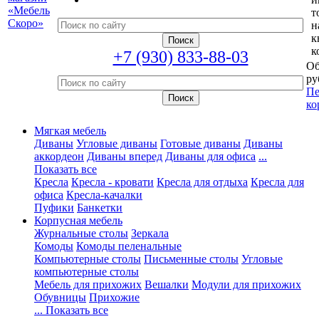
т
н
к
к
+7 (930) 833-88-03
Об
ру
Пе
ко
Мягкая мебель
Диваны
Угловые диваны
Готовые диваны
Диваны
аккордеон
Диваны вперед
Диваны для офиса
...
Показать все
Кресла
Кресла - кровати
Кресла для отдыха
Кресла для
офиса
Кресла-качалки
Пуфики
Банкетки
Корпусная мебель
Журнальные столы
Зеркала
Комоды
Комоды пеленальные
Компьютерные столы
Письменные столы
Угловые
компьютерные столы
Мебель для прихожих
Вешалки
Модули для прихожих
Обувницы
Прихожие
... Показать все