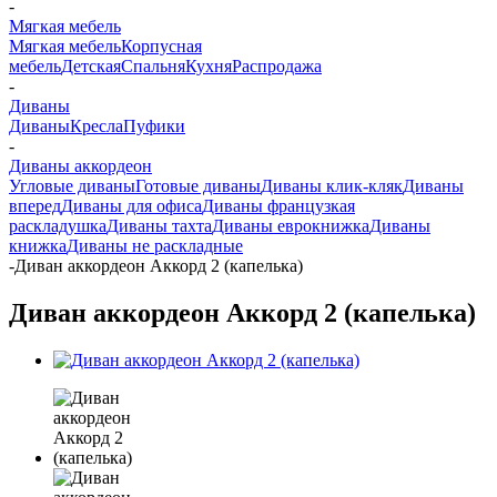
-
Мягкая мебель
Мягкая мебель
Корпусная
мебель
Детская
Спальня
Кухня
Распродажа
-
Диваны
Диваны
Кресла
Пуфики
-
Диваны аккордеон
Угловые диваны
Готовые диваны
Диваны клик-кляк
Диваны
вперед
Диваны для офиса
Диваны французкая
раскладушка
Диваны тахта
Диваны еврокнижка
Диваны
книжка
Диваны не раскладные
-
Диван аккордеон Аккорд 2 (капелька)
Диван аккордеон Аккорд 2 (капелька)