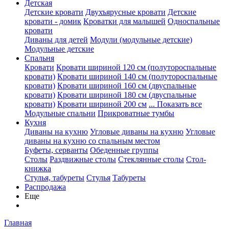
Детская
Детские кровати
Двухъярусные кровати
Детские
кровати - домик
Кроватки для малышей
Односпальные
кровати
Диваны для детей
Модули (модульные детские)
Модульные детские
Спальня
Кровати
Кровати шириной 120 см (полутороспальные
кровати)
Кровати шириной 140 см (полутороспальные
кровати)
Кровати шириной 160 см (двуспальные
кровати)
Кровати шириной 180 см (двуспальные
кровати)
Кровати шириной 200 см
... Показать все
Модульные спальни
Прикроватные тумбы
Кухня
Диваны на кухню
Угловые диваны на кухню
Угловые
диваны на кухню со спальным местом
Буфеты, серванты
Обеденные группы
Столы
Раздвижные столы
Стеклянные столы
Стол-
книжка
Стулья, табуреты
Стулья
Табуреты
Распродажа
Еще
Главная