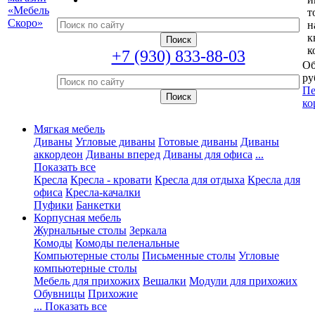
т
н
к
к
+7 (930) 833-88-03
Об
ру
Пе
ко
Мягкая мебель
Диваны
Угловые диваны
Готовые диваны
Диваны
аккордеон
Диваны вперед
Диваны для офиса
...
Показать все
Кресла
Кресла - кровати
Кресла для отдыха
Кресла для
офиса
Кресла-качалки
Пуфики
Банкетки
Корпусная мебель
Журнальные столы
Зеркала
Комоды
Комоды пеленальные
Компьютерные столы
Письменные столы
Угловые
компьютерные столы
Мебель для прихожих
Вешалки
Модули для прихожих
Обувницы
Прихожие
... Показать все