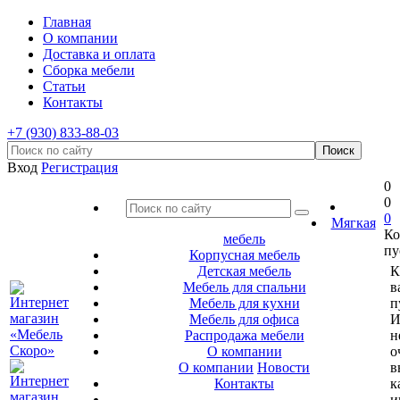
Главная
О компании
Доставка и оплата
Сборка мебели
Статьи
Контакты
+7 (930) 833-88-03
Вход
Регистрация
0
0
0
Мягкая
Ко
мебель
пу
Корпусная мебель
Детская мебель
К
Мебель для спальни
в
Мебель для кухни
п
Мебель для офиса
И
Распродажа мебели
н
О компании
о
О компании
Новости
в
Контакты
к
и