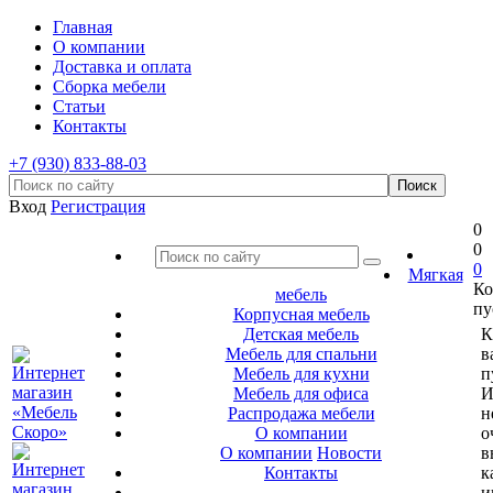
Главная
О компании
Доставка и оплата
Сборка мебели
Статьи
Контакты
+7 (930) 833-88-03
Вход
Регистрация
0
0
0
Мягкая
Ко
мебель
пу
Корпусная мебель
Детская мебель
К
Мебель для спальни
в
Мебель для кухни
п
Мебель для офиса
И
Распродажа мебели
н
О компании
о
О компании
Новости
в
Контакты
к
и