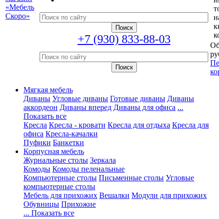
т
н
к
к
+7 (930) 833-88-03
Об
ру
Пе
ко
Мягкая мебель
Диваны
Угловые диваны
Готовые диваны
Диваны
аккордеон
Диваны вперед
Диваны для офиса
...
Показать все
Кресла
Кресла - кровати
Кресла для отдыха
Кресла для
офиса
Кресла-качалки
Пуфики
Банкетки
Корпусная мебель
Журнальные столы
Зеркала
Комоды
Комоды пеленальные
Компьютерные столы
Письменные столы
Угловые
компьютерные столы
Мебель для прихожих
Вешалки
Модули для прихожих
Обувницы
Прихожие
... Показать все