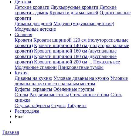
Детская
Детские кровати
Двухъярусные кровати
Детские
кровати - домик
Кроватки для малышей
Односпальные
кровати
Диваны для детей
Модули (модульные детские)
Модульные детские
Спальня
Кровати
Кровати шириной 120 см (полутороспальные
кровати)
Кровати шириной 140 см (полутороспальные
кровати)
Кровати шириной 160 см (двуспальные
кровати)
Кровати шириной 180 см (двуспальные
кровати)
Кровати шириной 200 см
... Показать все
Модульные спальни
Прикроватные тумбы
Кухня
Диваны на кухню
Угловые диваны на кухню
Угловые
диваны на кухню со спальным местом
Буфеты, серванты
Обеденные группы
Столы
Раздвижные столы
Стеклянные столы
Стол-
книжка
Стулья, табуреты
Стулья
Табуреты
Распродажа
Еще
Главная