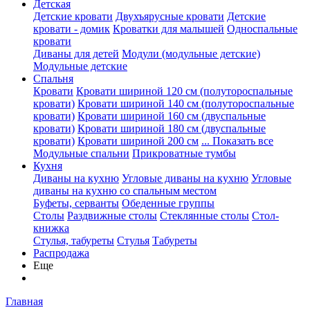
Детская
Детские кровати
Двухъярусные кровати
Детские
кровати - домик
Кроватки для малышей
Односпальные
кровати
Диваны для детей
Модули (модульные детские)
Модульные детские
Спальня
Кровати
Кровати шириной 120 см (полутороспальные
кровати)
Кровати шириной 140 см (полутороспальные
кровати)
Кровати шириной 160 см (двуспальные
кровати)
Кровати шириной 180 см (двуспальные
кровати)
Кровати шириной 200 см
... Показать все
Модульные спальни
Прикроватные тумбы
Кухня
Диваны на кухню
Угловые диваны на кухню
Угловые
диваны на кухню со спальным местом
Буфеты, серванты
Обеденные группы
Столы
Раздвижные столы
Стеклянные столы
Стол-
книжка
Стулья, табуреты
Стулья
Табуреты
Распродажа
Еще
Главная