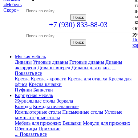
т
н
к
к
+7 (930) 833-88-03
Об
ру
Пе
ко
Мягкая мебель
Диваны
Угловые диваны
Готовые диваны
Диваны
аккордеон
Диваны вперед
Диваны для офиса
...
Показать все
Кресла
Кресла - кровати
Кресла для отдыха
Кресла для
офиса
Кресла-качалки
Пуфики
Банкетки
Корпусная мебель
Журнальные столы
Зеркала
Комоды
Комоды пеленальные
Компьютерные столы
Письменные столы
Угловые
компьютерные столы
Мебель для прихожих
Вешалки
Модули для прихожих
Обувницы
Прихожие
... Показать все