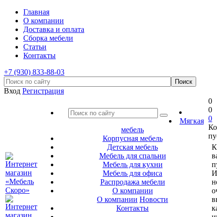
Главная
О компании
Доставка и оплата
Сборка мебели
Статьи
Контакты
+7 (930) 833-88-03
Вход
Регистрация
0
0
0
Мягкая
Ко
мебель
пу
Корпусная мебель
Детская мебель
К
Мебель для спальни
в
Мебель для кухни
п
Мебель для офиса
И
Распродажа мебели
н
О компании
о
О компании
Новости
в
Контакты
к
и