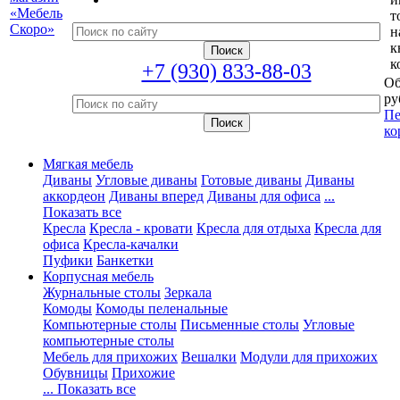
т
н
к
к
+7 (930) 833-88-03
Об
ру
Пе
ко
Мягкая мебель
Диваны
Угловые диваны
Готовые диваны
Диваны
аккордеон
Диваны вперед
Диваны для офиса
...
Показать все
Кресла
Кресла - кровати
Кресла для отдыха
Кресла для
офиса
Кресла-качалки
Пуфики
Банкетки
Корпусная мебель
Журнальные столы
Зеркала
Комоды
Комоды пеленальные
Компьютерные столы
Письменные столы
Угловые
компьютерные столы
Мебель для прихожих
Вешалки
Модули для прихожих
Обувницы
Прихожие
... Показать все