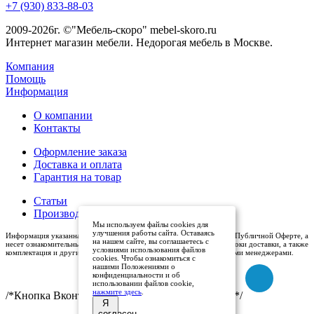
+7 (930) 833-88-03
2009-2026г. ©"Мебель-скоро" mebel-skoro.ru
Интернет магазин мебели. Недорогая мебель в Москве.
Компания
Помощь
Информация
О компании
Контакты
Оформление заказа
Доставка и оплата
Гарантия на товар
Статьи
Производители
Мы используем файлы cookies для
улучшения работы сайта. Оставаясь
Информация указанная на сайте (описания и цены), не относится к Публичной Оферте, а
на нашем сайте, вы соглашаетесь с
несет ознакомительный характер. Окончательная цена, условия и сроки доставки, а также
условиями использования файлов
комплектация и другие характеристики товаров - уточняются нашими менеджерами.
cookies. Чтобы ознакомиться с
нашими Положениями о
конфиденциальности и об
использовании файлов cookie,
нажмите здесь
.
/*Кнопка Вконтакте (международный логотип)*/
Я
согласен