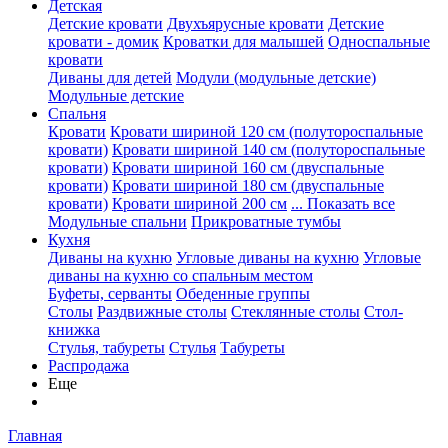
Детская
Детские кровати
Двухъярусные кровати
Детские
кровати - домик
Кроватки для малышей
Односпальные
кровати
Диваны для детей
Модули (модульные детские)
Модульные детские
Спальня
Кровати
Кровати шириной 120 см (полутороспальные
кровати)
Кровати шириной 140 см (полутороспальные
кровати)
Кровати шириной 160 см (двуспальные
кровати)
Кровати шириной 180 см (двуспальные
кровати)
Кровати шириной 200 см
... Показать все
Модульные спальни
Прикроватные тумбы
Кухня
Диваны на кухню
Угловые диваны на кухню
Угловые
диваны на кухню со спальным местом
Буфеты, серванты
Обеденные группы
Столы
Раздвижные столы
Стеклянные столы
Стол-
книжка
Стулья, табуреты
Стулья
Табуреты
Распродажа
Еще
Главная