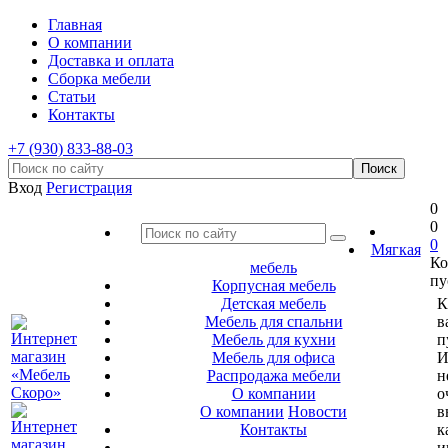
Главная
О компании
Доставка и оплата
Сборка мебели
Статьи
Контакты
+7 (930) 833-88-03
Вход
Регистрация
0
0
0
Мягкая
Ко
мебель
пу
Корпусная мебель
Детская мебель
К
Мебель для спальни
в
Мебель для кухни
п
Мебель для офиса
И
Распродажа мебели
н
О компании
о
О компании
Новости
в
Контакты
к
и