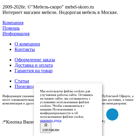
2009-2026г. ©"Мебель-скоро" mebel-skoro.ru
Интернет магазин мебели. Недорогая мебель в Москве.
Компания
Помощь
Информация
О компании
Контакты
Оформление заказа
Доставка и оплата
Гарантия на товар
Статьи
Производители
Мы используем файлы cookies для
улучшения работы сайта. Оставаясь
Информация указанная на сайте (описания и цены), не относится к Публичной Оферте, а
на нашем сайте, вы соглашаетесь с
несет ознакомительный характер. Окончательная цена, условия и сроки доставки, а также
условиями использования файлов
комплектация и другие характеристики товаров - уточняются нашими менеджерами.
cookies. Чтобы ознакомиться с
нашими Положениями о
конфиденциальности и об
использовании файлов cookie,
нажмите здесь
.
/*Кнопка Вконтакте (международный логотип)*/
Я
согласен