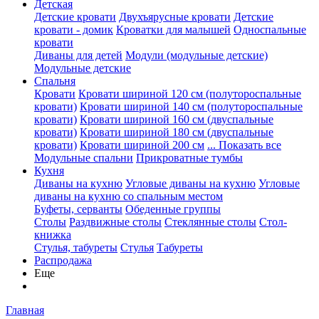
Детская
Детские кровати
Двухъярусные кровати
Детские
кровати - домик
Кроватки для малышей
Односпальные
кровати
Диваны для детей
Модули (модульные детские)
Модульные детские
Спальня
Кровати
Кровати шириной 120 см (полутороспальные
кровати)
Кровати шириной 140 см (полутороспальные
кровати)
Кровати шириной 160 см (двуспальные
кровати)
Кровати шириной 180 см (двуспальные
кровати)
Кровати шириной 200 см
... Показать все
Модульные спальни
Прикроватные тумбы
Кухня
Диваны на кухню
Угловые диваны на кухню
Угловые
диваны на кухню со спальным местом
Буфеты, серванты
Обеденные группы
Столы
Раздвижные столы
Стеклянные столы
Стол-
книжка
Стулья, табуреты
Стулья
Табуреты
Распродажа
Еще
Главная