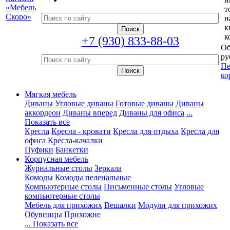
т
н
к
к
+7 (930) 833-88-03
Об
ру
Пе
ко
Мягкая мебель
Диваны
Угловые диваны
Готовые диваны
Диваны
аккордеон
Диваны вперед
Диваны для офиса
...
Показать все
Кресла
Кресла - кровати
Кресла для отдыха
Кресла для
офиса
Кресла-качалки
Пуфики
Банкетки
Корпусная мебель
Журнальные столы
Зеркала
Комоды
Комоды пеленальные
Компьютерные столы
Письменные столы
Угловые
компьютерные столы
Мебель для прихожих
Вешалки
Модули для прихожих
Обувницы
Прихожие
... Показать все