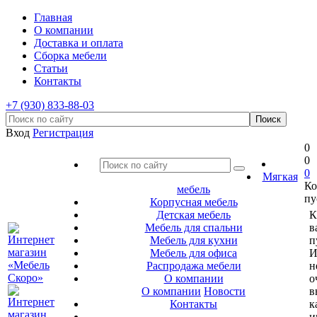
Главная
О компании
Доставка и оплата
Сборка мебели
Статьи
Контакты
+7 (930) 833-88-03
Вход
Регистрация
0
0
0
Мягкая
Ко
мебель
пу
Корпусная мебель
Детская мебель
К
Мебель для спальни
в
Мебель для кухни
п
Мебель для офиса
И
Распродажа мебели
н
О компании
о
О компании
Новости
в
Контакты
к
и