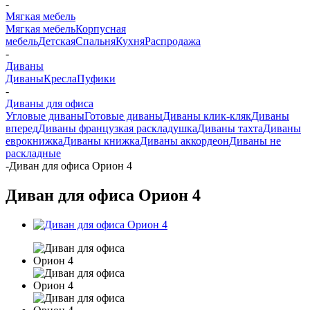
-
Мягкая мебель
Мягкая мебель
Корпусная
мебель
Детская
Спальня
Кухня
Распродажа
-
Диваны
Диваны
Кресла
Пуфики
-
Диваны для офиса
Угловые диваны
Готовые диваны
Диваны клик-кляк
Диваны
вперед
Диваны французкая раскладушка
Диваны тахта
Диваны
еврокнижка
Диваны книжка
Диваны аккордеон
Диваны не
раскладные
-
Диван для офиса Орион 4
Диван для офиса Орион 4