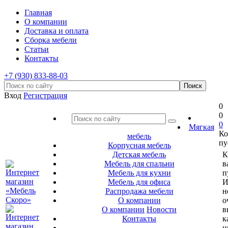
Главная
О компании
Доставка и оплата
Сборка мебели
Статьи
Контакты
+7 (930) 833-88-03
Вход
Регистрация
0
0
0
Мягкая
Ко
мебель
пу
Корпусная мебель
Детская мебель
К
Мебель для спальни
в
Мебель для кухни
п
Мебель для офиса
И
Распродажа мебели
н
О компании
о
О компании
Новости
в
Контакты
к
и