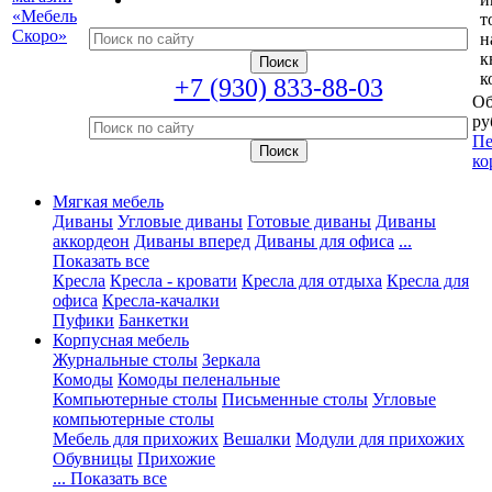
т
н
к
к
+7 (930) 833-88-03
Об
ру
Пе
ко
Мягкая мебель
Диваны
Угловые диваны
Готовые диваны
Диваны
аккордеон
Диваны вперед
Диваны для офиса
...
Показать все
Кресла
Кресла - кровати
Кресла для отдыха
Кресла для
офиса
Кресла-качалки
Пуфики
Банкетки
Корпусная мебель
Журнальные столы
Зеркала
Комоды
Комоды пеленальные
Компьютерные столы
Письменные столы
Угловые
компьютерные столы
Мебель для прихожих
Вешалки
Модули для прихожих
Обувницы
Прихожие
... Показать все