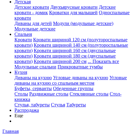
Детская
Детские кровати
Двухъярусные кровати
Детские
кровати - домик
Кроватки для малышей
Односпальные
кровати
Диваны для детей
Модули (модульные детские)
Модульные детские
Спальня
Кровати
Кровати шириной 120 см (полутороспальные
кровати)
Кровати шириной 140 см (полутороспальные
кровати)
Кровати шириной 160 см (двуспальные
кровати)
Кровати шириной 180 см (двуспальные
кровати)
Кровати шириной 200 см
... Показать все
Модульные спальни
Прикроватные тумбы
Кухня
Диваны на кухню
Угловые диваны на кухню
Угловые
диваны на кухню со спальным местом
Буфеты, серванты
Обеденные группы
Столы
Раздвижные столы
Стеклянные столы
Стол-
книжка
Стулья, табуреты
Стулья
Табуреты
Распродажа
Еще
Главная