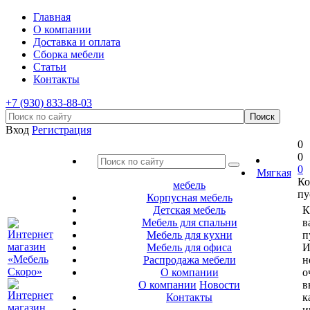
Главная
О компании
Доставка и оплата
Сборка мебели
Статьи
Контакты
+7 (930) 833-88-03
Вход
Регистрация
0
0
0
Мягкая
Ко
мебель
пу
Корпусная мебель
Детская мебель
К
Мебель для спальни
в
Мебель для кухни
п
Мебель для офиса
И
Распродажа мебели
н
О компании
о
О компании
Новости
в
Контакты
к
и