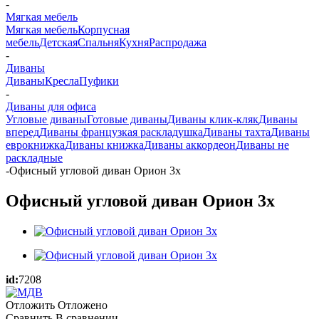
-
Мягкая мебель
Мягкая мебель
Корпусная
мебель
Детская
Спальня
Кухня
Распродажа
-
Диваны
Диваны
Кресла
Пуфики
-
Диваны для офиса
Угловые диваны
Готовые диваны
Диваны клик-кляк
Диваны
вперед
Диваны французкая раскладушка
Диваны тахта
Диваны
еврокнижка
Диваны книжка
Диваны аккордеон
Диваны не
раскладные
-
Офисный угловой диван Орион 3х
Офисный угловой диван Орион 3х
id:
7208
Отложить
Отложено
Сравнить
В сравнении