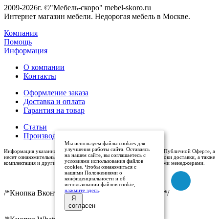
2009-2026г. ©"Мебель-скоро" mebel-skoro.ru
Интернет магазин мебели. Недорогая мебель в Москве.
Компания
Помощь
Информация
О компании
Контакты
Оформление заказа
Доставка и оплата
Гарантия на товар
Статьи
Производители
Мы используем файлы cookies для
улучшения работы сайта. Оставаясь
Информация указанная на сайте (описания и цены), не относится к Публичной Оферте, а
на нашем сайте, вы соглашаетесь с
несет ознакомительный характер. Окончательная цена, условия и сроки доставки, а также
условиями использования файлов
комплектация и другие характеристики товаров - уточняются нашими менеджерами.
cookies. Чтобы ознакомиться с
нашими Положениями о
конфиденциальности и об
использовании файлов cookie,
нажмите здесь
.
/*Кнопка Вконтакте (международный логотип)*/
Я
согласен