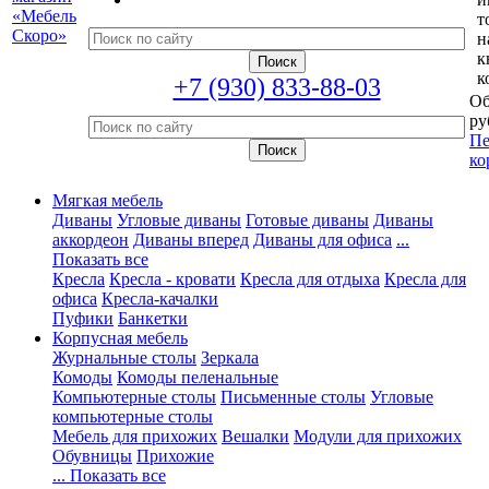
т
н
к
к
+7 (930) 833-88-03
Об
ру
Пе
ко
Мягкая мебель
Диваны
Угловые диваны
Готовые диваны
Диваны
аккордеон
Диваны вперед
Диваны для офиса
...
Показать все
Кресла
Кресла - кровати
Кресла для отдыха
Кресла для
офиса
Кресла-качалки
Пуфики
Банкетки
Корпусная мебель
Журнальные столы
Зеркала
Комоды
Комоды пеленальные
Компьютерные столы
Письменные столы
Угловые
компьютерные столы
Мебель для прихожих
Вешалки
Модули для прихожих
Обувницы
Прихожие
... Показать все