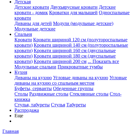
Детская
Детские кровати
Двухъярусные кровати
Детские
кровати - домик
Кроватки для малышей
Односпальные
кровати
Диваны для детей
Модули (модульные детские)
Модульные детские
Спальня
Кровати
Кровати шириной 120 см (полутороспальные
кровати)
Кровати шириной 140 см (полутороспальные
кровати)
Кровати шириной 160 см (двуспальные
кровати)
Кровати шириной 180 см (двуспальные
кровати)
Кровати шириной 200 см
... Показать все
Модульные спальни
Прикроватные тумбы
Кухня
Диваны на кухню
Угловые диваны на кухню
Угловые
диваны на кухню со спальным местом
Буфеты, серванты
Обеденные группы
Столы
Раздвижные столы
Стеклянные столы
Стол-
книжка
Стулья, табуреты
Стулья
Табуреты
Распродажа
Еще
Главная