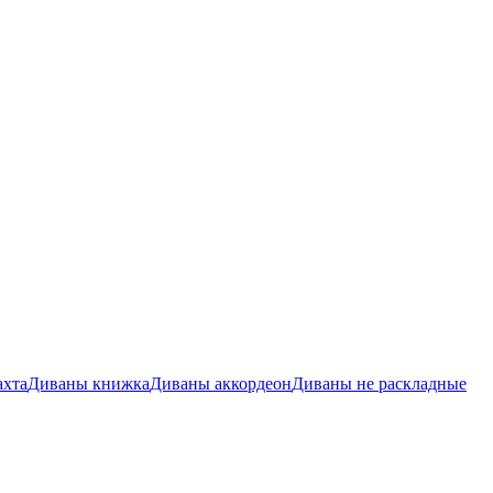
ахта
Диваны книжка
Диваны аккордеон
Диваны не раскладные