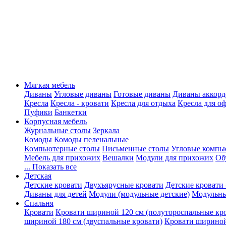
Мягкая мебель
Диваны
Угловые диваны
Готовые диваны
Диваны аккорд
Кресла
Кресла - кровати
Кресла для отдыха
Кресла для о
Пуфики
Банкетки
Корпусная мебель
Журнальные столы
Зеркала
Комоды
Комоды пеленальные
Компьютерные столы
Письменные столы
Угловые компь
Мебель для прихожих
Вешалки
Модули для прихожих
Об
... Показать все
Детская
Детские кровати
Двухъярусные кровати
Детские кровати 
Диваны для детей
Модули (модульные детские)
Модульны
Спальня
Кровати
Кровати шириной 120 см (полутороспальные кр
шириной 180 см (двуспальные кровати)
Кровати шириной