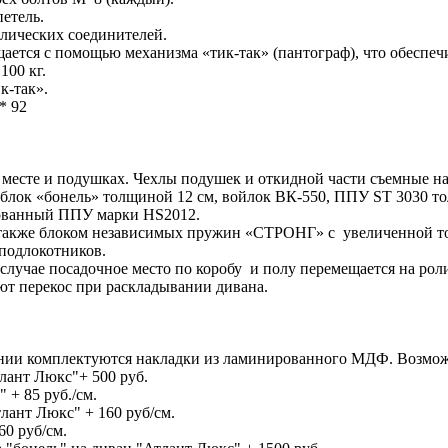
етель.
ллических соединителей.
ается с помощью механизма «тик-так» (пантограф), что обеспеч
100 кг.
к-так».
* 92
 месте и подушках. Чехлы подушек и откидной части съемные н
блок «бонель» толщиной 12 см, войлок ВК-550, ППУ ST 3030 тол
ованный ППУ марки HS2012.
также блоком независимых пружин «СТРОНГ» с увеличенной то
подлокотников.
случае посадочное место по коробу и полу перемещается на рол
ют перекос при раскладывании дивана.
нии комплектуются накладки из ламинированного МДФ. Возможн
лант Люкс"+ 500 руб.
 + 85 руб./см.
лант Люкс" + 160 руб/см.
0 руб/см.