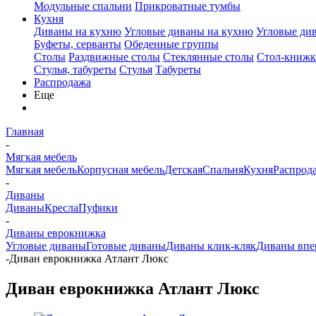
Модульные спальни
Прикроватные тумбы
Кухня
Диваны на кухню
Угловые диваны на кухню
Угловые ди
Буфеты, серванты
Обеденные группы
Столы
Раздвижные столы
Стеклянные столы
Стол-книжк
Стулья, табуреты
Стулья
Табуреты
Распродажа
Еще
Главная
-
Мягкая мебель
Мягкая мебель
Корпусная мебель
Детская
Спальня
Кухня
Распрод
-
Диваны
Диваны
Кресла
Пуфики
-
Диваны еврокнижка
Угловые диваны
Готовые диваны
Диваны клик-кляк
Диваны впе
-
Диван еврокнижка Атлант Люкс
Диван еврокнижка Атлант Люкс