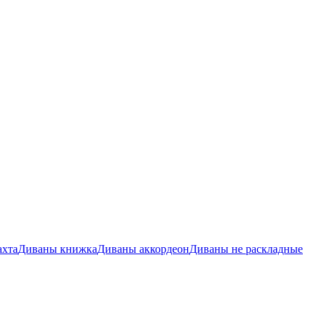
ахта
Диваны книжка
Диваны аккордеон
Диваны не раскладные