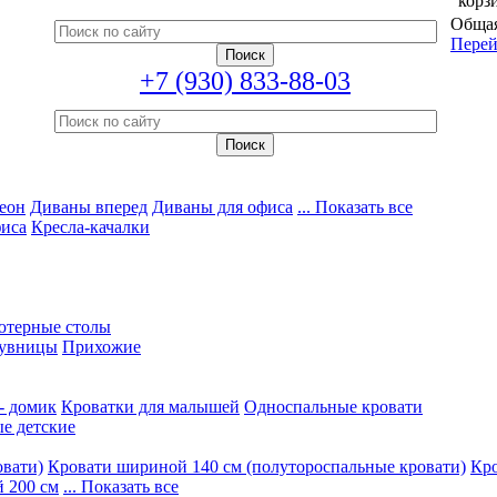
корз
Общая
Перей
+7 (930) 833-88-03
еон
Диваны вперед
Диваны для офиса
... Показать все
фиса
Кресла-качалки
ютерные столы
увницы
Прихожие
- домик
Кроватки для малышей
Односпальные кровати
е детские
овати)
Кровати шириной 140 см (полутороспальные кровати)
Кро
 200 см
... Показать все