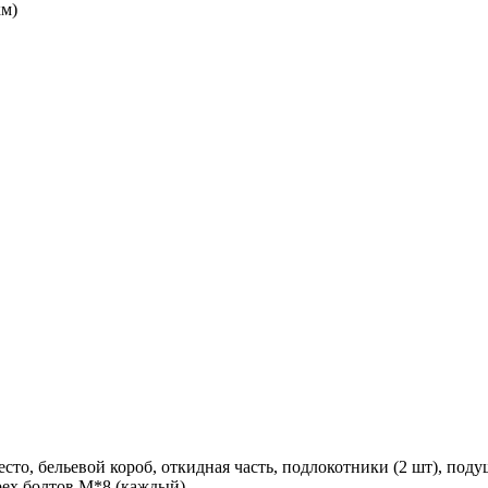
км)
то, бельевой короб, откидная часть, подлокотники (2 шт), подушк
рех болтов М*8 (каждый).