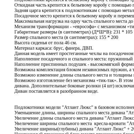
Откидная часть крепится к бельевому коробу с помощью п
Задняя царга крепится к подлокотникам с помощью мета
Посадочное место крепится к бельевому коробу и перемещ
Максимальная нагрузка на одну часть спального места до 
Механизм трансформации - «еврософа» с механизмом «ти
Габаритные размеры (в сантиметрах) (Д*Ш*В): 231 * 105 
Размер спального места (в сантиметрах): 155 * 200
Высота сиденья от пола 46 см.
Материал каркаса: брус, фанера, ДВП.
Данная модель имеет простеганные чехлы на посадочном
Наполнение посадочного и спального места: пружинный 
Наполнение приспинных подушек - высокомягкий форм
Возможна комплектация блоком независимых пружин, а 
Возможно изменение длины спального места и толщины 
Возможно изготовление без механизма «тик-так». В этом 
дивана. Дополнительные боковые ролики (4 шт) исключа
Диван поставляется в разобранном виде.
Подлокотники модели "Атлант Люкс" в базовом исполне
Уменьшение длины, ширины спального места дивана "Ат
Увеличение длины спального места дивана "Атлант Люкс"
Увеличение ширины спального места кресла-кровати "Ат
Увеличение ширины(глубины) дивана "Атлант Люкс" + 26