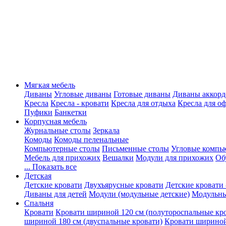
Мягкая мебель
Диваны
Угловые диваны
Готовые диваны
Диваны аккорд
Кресла
Кресла - кровати
Кресла для отдыха
Кресла для о
Пуфики
Банкетки
Корпусная мебель
Журнальные столы
Зеркала
Комоды
Комоды пеленальные
Компьютерные столы
Письменные столы
Угловые компь
Мебель для прихожих
Вешалки
Модули для прихожих
Об
... Показать все
Детская
Детские кровати
Двухъярусные кровати
Детские кровати 
Диваны для детей
Модули (модульные детские)
Модульны
Спальня
Кровати
Кровати шириной 120 см (полутороспальные кр
шириной 180 см (двуспальные кровати)
Кровати шириной