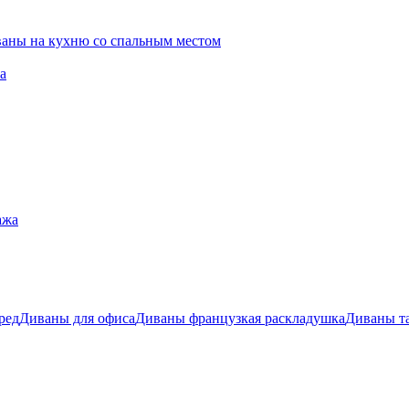
ваны на кухню со спальным местом
а
ажа
ред
Диваны для офиса
Диваны французкая раскладушка
Диваны т