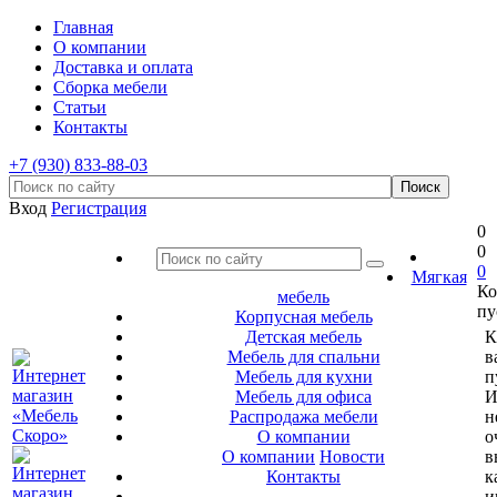
Главная
О компании
Доставка и оплата
Сборка мебели
Статьи
Контакты
+7 (930) 833-88-03
Вход
Регистрация
0
0
0
Мягкая
Ко
мебель
пу
Корпусная мебель
Детская мебель
К
Мебель для спальни
в
Мебель для кухни
п
Мебель для офиса
И
Распродажа мебели
н
О компании
о
О компании
Новости
в
Контакты
к
и