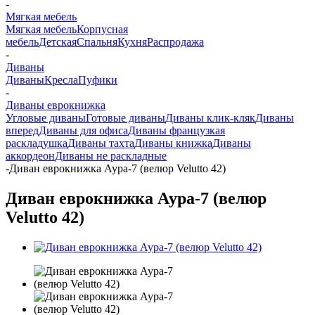
-
Мягкая мебель
Мягкая мебель
Корпусная
мебель
Детская
Спальня
Кухня
Распродажа
-
Диваны
Диваны
Кресла
Пуфики
-
Диваны еврокнижка
Угловые диваны
Готовые диваны
Диваны клик-кляк
Диваны
вперед
Диваны для офиса
Диваны французкая
раскладушка
Диваны тахта
Диваны книжка
Диваны
аккордеон
Диваны не раскладные
-
Диван еврокнижка Аура-7 (велюр Velutto 42)
Диван еврокнижка Аура-7 (велюр
Velutto 42)