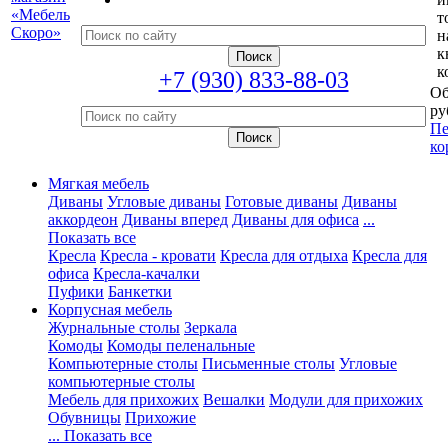
т
н
к
к
+7 (930) 833-88-03
Об
ру
Пе
ко
Мягкая мебель
Диваны
Угловые диваны
Готовые диваны
Диваны
аккордеон
Диваны вперед
Диваны для офиса
...
Показать все
Кресла
Кресла - кровати
Кресла для отдыха
Кресла для
офиса
Кресла-качалки
Пуфики
Банкетки
Корпусная мебель
Журнальные столы
Зеркала
Комоды
Комоды пеленальные
Компьютерные столы
Письменные столы
Угловые
компьютерные столы
Мебель для прихожих
Вешалки
Модули для прихожих
Обувницы
Прихожие
... Показать все