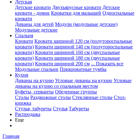
Детская
Детские кровати
Двухъярусные кровати
Детские
кровати - домик
Кроватки для малышей
Односпальные
кровати
Диваны для детей
Модули (модульные детские)
Модульные детские
Спальня
Кровати
Кровати шириной 120 см (полутороспальные
кровати)
Кровати шириной 140 см (полутороспальные
кровати)
Кровати шириной 160 см (двуспальные
кровати)
Кровати шириной 180 см (двуспальные
кровати)
Кровати шириной 200 см
... Показать все
Модульные спальни
Прикроватные тумбы
Кухня
Диваны на кухню
Угловые диваны на кухню
Угловые
диваны на кухню со спальным местом
Буфеты, серванты
Обеденные группы
Столы
Раздвижные столы
Стеклянные столы
Стол-
книжка
Стулья, табуреты
Стулья
Табуреты
Распродажа
Еще
Главная