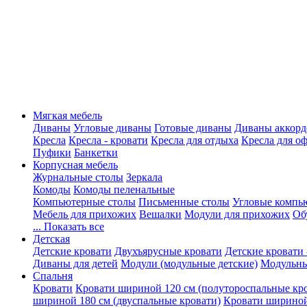
Мягкая мебель
Диваны
Угловые диваны
Готовые диваны
Диваны аккорд
Кресла
Кресла - кровати
Кресла для отдыха
Кресла для о
Пуфики
Банкетки
Корпусная мебель
Журнальные столы
Зеркала
Комоды
Комоды пеленальные
Компьютерные столы
Письменные столы
Угловые компь
Мебель для прихожих
Вешалки
Модули для прихожих
Об
... Показать все
Детская
Детские кровати
Двухъярусные кровати
Детские кровати 
Диваны для детей
Модули (модульные детские)
Модульны
Спальня
Кровати
Кровати шириной 120 см (полутороспальные кр
шириной 180 см (двуспальные кровати)
Кровати шириной