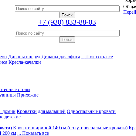
корз
Общая
Перей
+7 (930) 833-88-03
еон
Диваны вперед
Диваны для офиса
... Показать все
фиса
Кресла-качалки
ютерные столы
увницы
Прихожие
- домик
Кроватки для малышей
Односпальные кровати
е детские
овати)
Кровати шириной 140 см (полутороспальные кровати)
Кро
 200 см
... Показать все