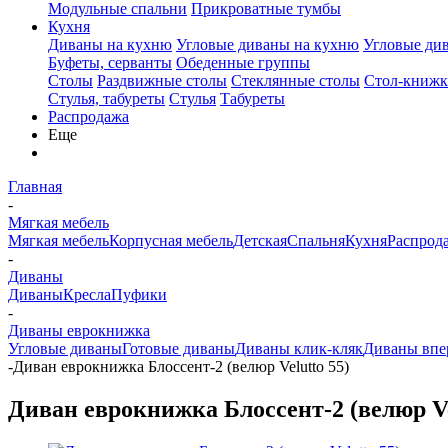
Модульные спальни
Прикроватные тумбы
Кухня
Диваны на кухню
Угловые диваны на кухню
Угловые ди
Буфеты, серванты
Обеденные группы
Столы
Раздвижные столы
Стеклянные столы
Стол-книжк
Стулья, табуреты
Стулья
Табуреты
Распродажа
Еще
Главная
-
Мягкая мебель
Мягкая мебель
Корпусная мебель
Детская
Спальня
Кухня
Распрод
-
Диваны
Диваны
Кресла
Пуфики
-
Диваны еврокнижка
Угловые диваны
Готовые диваны
Диваны клик-кляк
Диваны впе
-
Диван еврокнижка Блоссент-2 (велюр Velutto 55)
Диван еврокнижка Блоссент-2 (велюр Ve