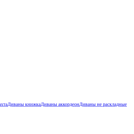
ахта
Диваны книжка
Диваны аккордеон
Диваны не раскладные