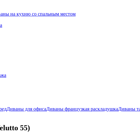
ваны на кухню со спальным местом
а
ажа
ред
Диваны для офиса
Диваны французкая раскладушка
Диваны т
lutto 55)