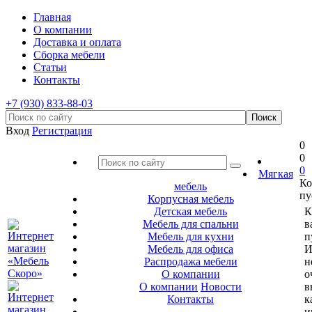
Главная
О компании
Доставка и оплата
Сборка мебели
Статьи
Контакты
+7 (930) 833-88-03
Вход
Регистрация
0
0
0
Мягкая
Ко
мебель
пу
Корпусная мебель
Детская мебель
К
Мебель для спальни
в
Мебель для кухни
п
Мебель для офиса
И
Распродажа мебели
н
О компании
о
О компании
Новости
в
Контакты
к
и