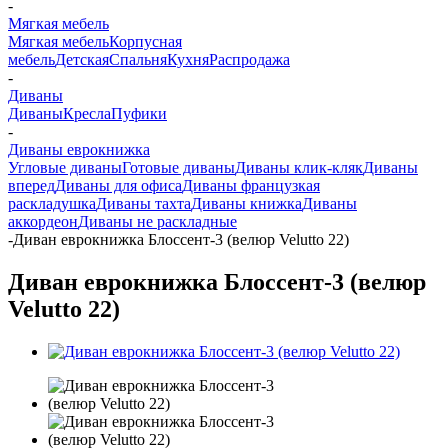
-
Мягкая мебель
Мягкая мебель
Корпусная
мебель
Детская
Спальня
Кухня
Распродажа
-
Диваны
Диваны
Кресла
Пуфики
-
Диваны еврокнижка
Угловые диваны
Готовые диваны
Диваны клик-кляк
Диваны
вперед
Диваны для офиса
Диваны французкая
раскладушка
Диваны тахта
Диваны книжка
Диваны
аккордеон
Диваны не раскладные
-
Диван еврокнижка Блоссент-3 (велюр Velutto 22)
Диван еврокнижка Блоссент-3 (велюр
Velutto 22)