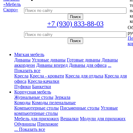
т
н
к
к
+7 (930) 833-88-03
Об
ру
Пе
ко
Мягкая мебель
Диваны
Угловые диваны
Готовые диваны
Диваны
аккордеон
Диваны вперед
Диваны для офиса
...
Показать все
Кресла
Кресла - кровати
Кресла для отдыха
Кресла для
офиса
Кресла-качалки
Пуфики
Банкетки
Корпусная мебель
Журнальные столы
Зеркала
Комоды
Комоды пеленальные
Компьютерные столы
Письменные столы
Угловые
компьютерные столы
Мебель для прихожих
Вешалки
Модули для прихожих
Обувницы
Прихожие
... Показать все