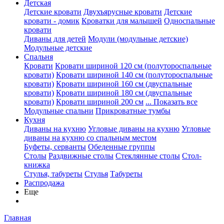
Детская
Детские кровати
Двухъярусные кровати
Детские
кровати - домик
Кроватки для малышей
Односпальные
кровати
Диваны для детей
Модули (модульные детские)
Модульные детские
Спальня
Кровати
Кровати шириной 120 см (полутороспальные
кровати)
Кровати шириной 140 см (полутороспальные
кровати)
Кровати шириной 160 см (двуспальные
кровати)
Кровати шириной 180 см (двуспальные
кровати)
Кровати шириной 200 см
... Показать все
Модульные спальни
Прикроватные тумбы
Кухня
Диваны на кухню
Угловые диваны на кухню
Угловые
диваны на кухню со спальным местом
Буфеты, серванты
Обеденные группы
Столы
Раздвижные столы
Стеклянные столы
Стол-
книжка
Стулья, табуреты
Стулья
Табуреты
Распродажа
Еще
Главная