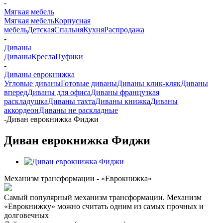
-
Мягкая мебель
Мягкая мебель
Корпусная
мебель
Детская
Спальня
Кухня
Распродажа
-
Диваны
Диваны
Кресла
Пуфики
-
Диваны еврокнижка
Угловые диваны
Готовые диваны
Диваны клик-кляк
Диваны
вперед
Диваны для офиса
Диваны французкая
раскладушка
Диваны тахта
Диваны книжка
Диваны
аккордеон
Диваны не раскладные
-
Диван еврокнижка Фиджи
Диван еврокнижка Фиджи
Механизм трансформации - «Еврокнижка»
Самый популярный механизм трансформации. Механизм
«Еврокнижку» можно считать одним из самых прочных и
долговечных