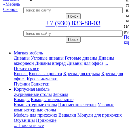
т
н
к
к
+7 (930) 833-88-03
Об
ру
Пе
ко
Мягкая мебель
Диваны
Угловые диваны
Готовые диваны
Диваны
аккордеон
Диваны вперед
Диваны для офиса
...
Показать все
Кресла
Кресла - кровати
Кресла для отдыха
Кресла для
офиса
Кресла-качалки
Пуфики
Банкетки
Корпусная мебель
Журнальные столы
Зеркала
Комоды
Комоды пеленальные
Компьютерные столы
Письменные столы
Угловые
компьютерные столы
Мебель для прихожих
Вешалки
Модули для прихожих
Обувницы
Прихожие
... Показать все