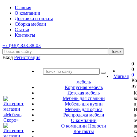
Главная
О компании
Доставка и оплата
Сборка мебели
Статьи
Контакты
+7 (930) 833-88-03
Вход
Регистрация
0
0
0
Мягкая
Ко
мебель
пу
Корпусная мебель
Детская мебель
К
Мебель для спальни
в
Мебель для кухни
п
Мебель для офиса
И
Распродажа мебели
н
О компании
о
О компании
Новости
в
Контакты
к
и