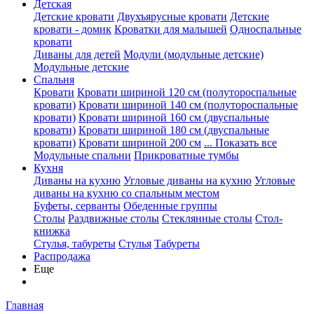
Детская
Детские кровати
Двухъярусные кровати
Детские
кровати - домик
Кроватки для малышей
Односпальные
кровати
Диваны для детей
Модули (модульные детские)
Модульные детские
Спальня
Кровати
Кровати шириной 120 см (полутороспальные
кровати)
Кровати шириной 140 см (полутороспальные
кровати)
Кровати шириной 160 см (двуспальные
кровати)
Кровати шириной 180 см (двуспальные
кровати)
Кровати шириной 200 см
... Показать все
Модульные спальни
Прикроватные тумбы
Кухня
Диваны на кухню
Угловые диваны на кухню
Угловые
диваны на кухню со спальным местом
Буфеты, серванты
Обеденные группы
Столы
Раздвижные столы
Стеклянные столы
Стол-
книжка
Стулья, табуреты
Стулья
Табуреты
Распродажа
Еще
Главная