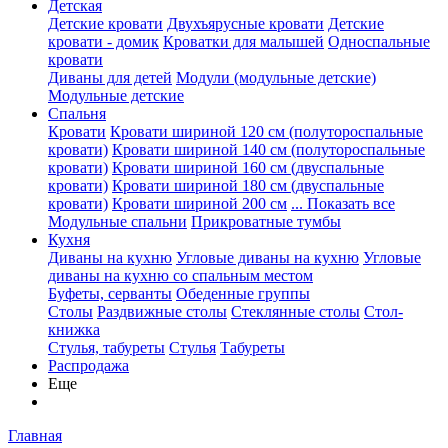
Детская
Детские кровати
Двухъярусные кровати
Детские
кровати - домик
Кроватки для малышей
Односпальные
кровати
Диваны для детей
Модули (модульные детские)
Модульные детские
Спальня
Кровати
Кровати шириной 120 см (полутороспальные
кровати)
Кровати шириной 140 см (полутороспальные
кровати)
Кровати шириной 160 см (двуспальные
кровати)
Кровати шириной 180 см (двуспальные
кровати)
Кровати шириной 200 см
... Показать все
Модульные спальни
Прикроватные тумбы
Кухня
Диваны на кухню
Угловые диваны на кухню
Угловые
диваны на кухню со спальным местом
Буфеты, серванты
Обеденные группы
Столы
Раздвижные столы
Стеклянные столы
Стол-
книжка
Стулья, табуреты
Стулья
Табуреты
Распродажа
Еще
Главная