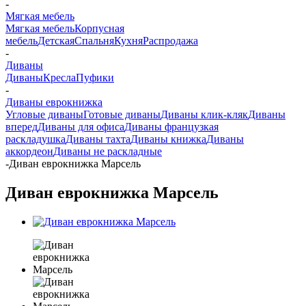
-
Мягкая мебель
Мягкая мебель
Корпусная
мебель
Детская
Спальня
Кухня
Распродажа
-
Диваны
Диваны
Кресла
Пуфики
-
Диваны еврокнижка
Угловые диваны
Готовые диваны
Диваны клик-кляк
Диваны
вперед
Диваны для офиса
Диваны французкая
раскладушка
Диваны тахта
Диваны книжка
Диваны
аккордеон
Диваны не раскладные
-
Диван еврокнижка Марсель
Диван еврокнижка Марсель