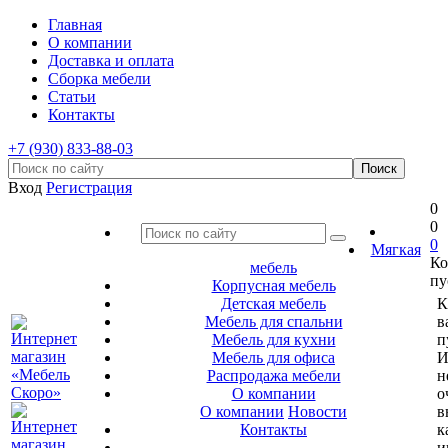
Главная
О компании
Доставка и оплата
Сборка мебели
Статьи
Контакты
+7 (930) 833-88-03
Вход
Регистрация
0
0
0
Мягкая
Ко
мебель
пу
Корпусная мебель
Детская мебель
К
Мебель для спальни
в
Мебель для кухни
п
Мебель для офиса
И
Распродажа мебели
н
О компании
о
О компании
Новости
в
Контакты
к
и