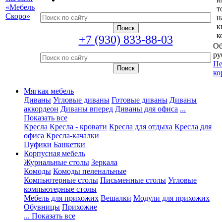
т
н
к
к
+7 (930) 833-88-03
Об
ру
Пе
ко
Мягкая мебель
Диваны
Угловые диваны
Готовые диваны
Диваны
аккордеон
Диваны вперед
Диваны для офиса
...
Показать все
Кресла
Кресла - кровати
Кресла для отдыха
Кресла для
офиса
Кресла-качалки
Пуфики
Банкетки
Корпусная мебель
Журнальные столы
Зеркала
Комоды
Комоды пеленальные
Компьютерные столы
Письменные столы
Угловые
компьютерные столы
Мебель для прихожих
Вешалки
Модули для прихожих
Обувницы
Прихожие
... Показать все