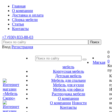
Главная
О компании
Доставка и оплата
Сборка мебели
Статьи
Контакты
+7 (930) 833-88-03
Вход
Регистрация
0
0
0
Мягкая
Ко
мебель
пу
Корпусная мебель
Детская мебель
К
Мебель для спальни
в
Мебель для кухни
п
Мебель для офиса
И
Распродажа мебели
н
О компании
о
О компании
Новости
в
Контакты
к
и