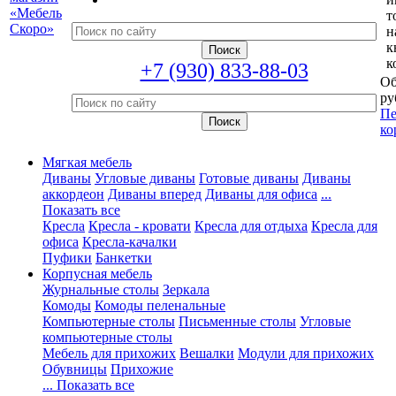
т
н
к
к
+7 (930) 833-88-03
Об
ру
Пе
ко
Мягкая мебель
Диваны
Угловые диваны
Готовые диваны
Диваны
аккордеон
Диваны вперед
Диваны для офиса
...
Показать все
Кресла
Кресла - кровати
Кресла для отдыха
Кресла для
офиса
Кресла-качалки
Пуфики
Банкетки
Корпусная мебель
Журнальные столы
Зеркала
Комоды
Комоды пеленальные
Компьютерные столы
Письменные столы
Угловые
компьютерные столы
Мебель для прихожих
Вешалки
Модули для прихожих
Обувницы
Прихожие
... Показать все