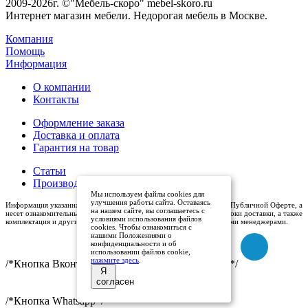
2009-2026г. ©"Мебель-скоро" mebel-skoro.ru
Интернет магазин мебели. Недорогая мебель в Москве.
Компания
Помощь
Информация
О компании
Контакты
Оформление заказа
Доставка и оплата
Гарантия на товар
Статьи
Производители
Мы используем файлы cookies для
улучшения работы сайта. Оставаясь
Информация указанная на сайте (описания и цены), не относится к Публичной Оферте, а
на нашем сайте, вы соглашаетесь с
несет ознакомительный характер. Окончательная цена, условия и сроки доставки, а также
условиями использования файлов
комплектация и другие характеристики товаров - уточняются нашими менеджерами.
cookies. Чтобы ознакомиться с
нашими Положениями о
конфиденциальности и об
использовании файлов cookie,
нажмите здесь
.
/*Кнопка Вконтакте (международный логотип)*/
Я
согласен
/*Кнопка Whatsapp*/