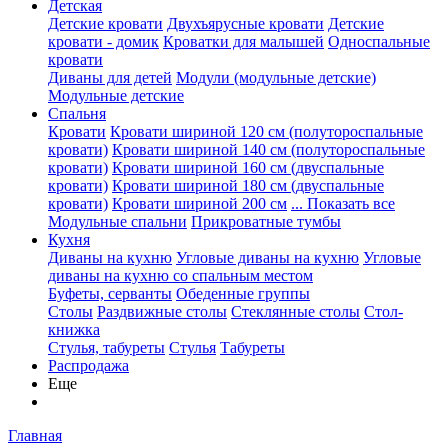
Детская
Детские кровати
Двухъярусные кровати
Детские
кровати - домик
Кроватки для малышей
Односпальные
кровати
Диваны для детей
Модули (модульные детские)
Модульные детские
Спальня
Кровати
Кровати шириной 120 см (полутороспальные
кровати)
Кровати шириной 140 см (полутороспальные
кровати)
Кровати шириной 160 см (двуспальные
кровати)
Кровати шириной 180 см (двуспальные
кровати)
Кровати шириной 200 см
... Показать все
Модульные спальни
Прикроватные тумбы
Кухня
Диваны на кухню
Угловые диваны на кухню
Угловые
диваны на кухню со спальным местом
Буфеты, серванты
Обеденные группы
Столы
Раздвижные столы
Стеклянные столы
Стол-
книжка
Стулья, табуреты
Стулья
Табуреты
Распродажа
Еще
Главная