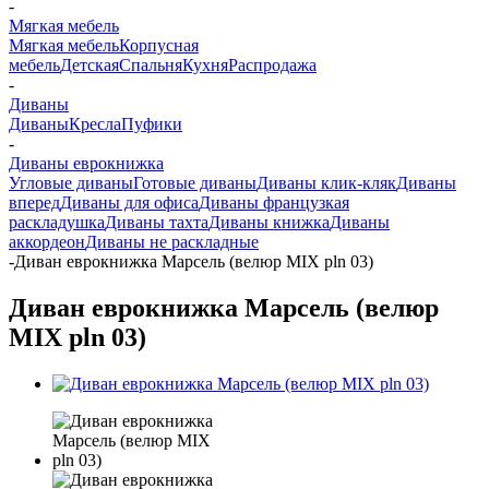
-
Мягкая мебель
Мягкая мебель
Корпусная
мебель
Детская
Спальня
Кухня
Распродажа
-
Диваны
Диваны
Кресла
Пуфики
-
Диваны еврокнижка
Угловые диваны
Готовые диваны
Диваны клик-кляк
Диваны
вперед
Диваны для офиса
Диваны французкая
раскладушка
Диваны тахта
Диваны книжка
Диваны
аккордеон
Диваны не раскладные
-
Диван еврокнижка Марсель (велюр MIX pln 03)
Диван еврокнижка Марсель (велюр
MIX pln 03)