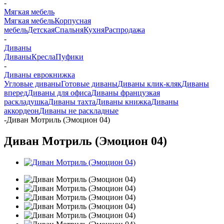
-
Мягкая мебель
Мягкая мебель
Корпусная
мебель
Детская
Спальня
Кухня
Распродажа
-
Диваны
Диваны
Кресла
Пуфики
-
Диваны еврокнижка
Угловые диваны
Готовые диваны
Диваны клик-кляк
Диваны
вперед
Диваны для офиса
Диваны французкая
раскладушка
Диваны тахта
Диваны книжка
Диваны
аккордеон
Диваны не раскладные
-
Диван Мотриль (Эмоцион 04)
Диван Мотриль (Эмоцион 04)