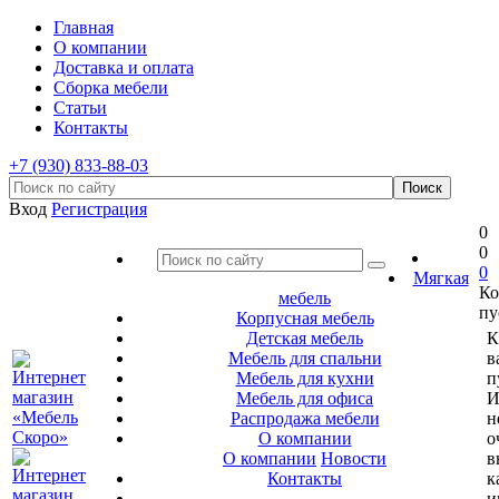
Главная
О компании
Доставка и оплата
Сборка мебели
Статьи
Контакты
+7 (930) 833-88-03
Вход
Регистрация
0
0
0
Мягкая
Ко
мебель
пу
Корпусная мебель
Детская мебель
К
Мебель для спальни
в
Мебель для кухни
п
Мебель для офиса
И
Распродажа мебели
н
О компании
о
О компании
Новости
в
Контакты
к
и