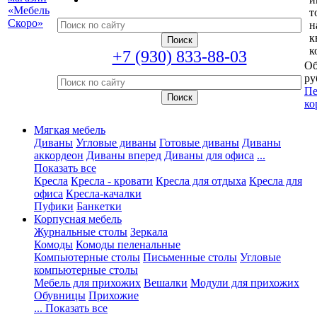
т
н
к
к
+7 (930) 833-88-03
Об
ру
Пе
ко
Мягкая мебель
Диваны
Угловые диваны
Готовые диваны
Диваны
аккордеон
Диваны вперед
Диваны для офиса
...
Показать все
Кресла
Кресла - кровати
Кресла для отдыха
Кресла для
офиса
Кресла-качалки
Пуфики
Банкетки
Корпусная мебель
Журнальные столы
Зеркала
Комоды
Комоды пеленальные
Компьютерные столы
Письменные столы
Угловые
компьютерные столы
Мебель для прихожих
Вешалки
Модули для прихожих
Обувницы
Прихожие
... Показать все