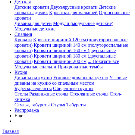
Детская
Детские кровати
Двухъярусные кровати
Детские
кровати - домик
Кроватки для малышей
Односпальные
кровати
Диваны для детей
Модули (модульные детские)
Модульные детские
Спальня
Кровати
Кровати шириной 120 см (полутороспальные
кровати)
Кровати шириной 140 см (полутороспальные
кровати)
Кровати шириной 160 см (двуспальные
кровати)
Кровати шириной 180 см (двуспальные
кровати)
Кровати шириной 200 см
... Показать все
Модульные спальни
Прикроватные тумбы
Кухня
Диваны на кухню
Угловые диваны на кухню
Угловые
диваны на кухню со спальным местом
Буфеты, серванты
Обеденные группы
Столы
Раздвижные столы
Стеклянные столы
Стол-
книжка
Стулья, табуреты
Стулья
Табуреты
Распродажа
Еще
Главная