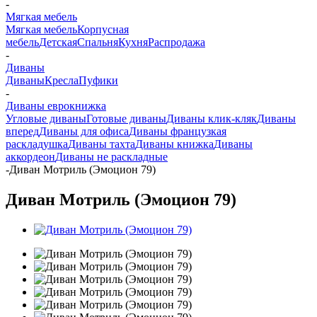
-
Мягкая мебель
Мягкая мебель
Корпусная
мебель
Детская
Спальня
Кухня
Распродажа
-
Диваны
Диваны
Кресла
Пуфики
-
Диваны еврокнижка
Угловые диваны
Готовые диваны
Диваны клик-кляк
Диваны
вперед
Диваны для офиса
Диваны французкая
раскладушка
Диваны тахта
Диваны книжка
Диваны
аккордеон
Диваны не раскладные
-
Диван Мотриль (Эмоцион 79)
Диван Мотриль (Эмоцион 79)