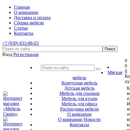
Главная
О компании
Доставка и оплата
Сборка мебели
Статьи
Контакты
+7 (930) 833-88-03
Вход
Регистрация
0
0
0
Мягкая
Ко
мебель
пу
Корпусная мебель
Детская мебель
К
Мебель для спальни
в
Мебель для кухни
п
Мебель для офиса
И
Распродажа мебели
н
О компании
о
О компании
Новости
в
Контакты
к
и