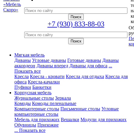
т
н
к
к
+7 (930) 833-88-03
Об
ру
Пе
ко
Мягкая мебель
Диваны
Угловые диваны
Готовые диваны
Диваны
аккордеон
Диваны вперед
Диваны для офиса
...
Показать все
Кресла
Кресла - кровати
Кресла для отдыха
Кресла для
офиса
Кресла-качалки
Пуфики
Банкетки
Корпусная мебель
Журнальные столы
Зеркала
Комоды
Комоды пеленальные
Компьютерные столы
Письменные столы
Угловые
компьютерные столы
Мебель для прихожих
Вешалки
Модули для прихожих
Обувницы
Прихожие
... Показать все