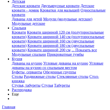
Детская
Детские кровати
Двухъярусные кровати
Детские
кровати - домик
Кроватки для малышей
Односпальные
кровати
Диваны для детей
Модули (модульные детские)
Модульные детские
Спальня
Кровати
Кровати шириной 120 см (полутороспальные
кровати)
Кровати шириной 140 см (полутороспальные
кровати)
Кровати шириной 160 см (двуспальные
кровати)
Кровати шириной 180 см (двуспальные
кровати)
Кровати шириной 200 см
... Показать все
Модульные спальни
Прикроватные тумбы
Кухня
Диваны на кухню
Угловые диваны на кухню
Угловые
диваны на кухню со спальным местом
Буфеты, серванты
Обеденные группы
Столы
Раздвижные столы
Стеклянные столы
Стол-
книжка
Стулья, табуреты
Стулья
Табуреты
Распродажа
Еще
Главная