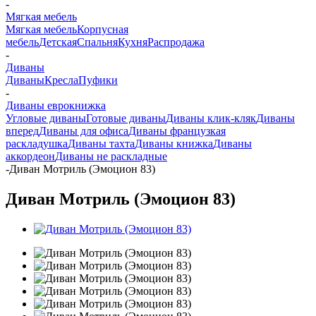
-
Мягкая мебель
Мягкая мебель
Корпусная
мебель
Детская
Спальня
Кухня
Распродажа
-
Диваны
Диваны
Кресла
Пуфики
-
Диваны еврокнижка
Угловые диваны
Готовые диваны
Диваны клик-кляк
Диваны
вперед
Диваны для офиса
Диваны французкая
раскладушка
Диваны тахта
Диваны книжка
Диваны
аккордеон
Диваны не раскладные
-
Диван Мотриль (Эмоцион 83)
Диван Мотриль (Эмоцион 83)