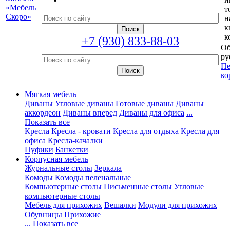
т
н
к
к
+7 (930) 833-88-03
Об
ру
Пе
ко
Мягкая мебель
Диваны
Угловые диваны
Готовые диваны
Диваны
аккордеон
Диваны вперед
Диваны для офиса
...
Показать все
Кресла
Кресла - кровати
Кресла для отдыха
Кресла для
офиса
Кресла-качалки
Пуфики
Банкетки
Корпусная мебель
Журнальные столы
Зеркала
Комоды
Комоды пеленальные
Компьютерные столы
Письменные столы
Угловые
компьютерные столы
Мебель для прихожих
Вешалки
Модули для прихожих
Обувницы
Прихожие
... Показать все