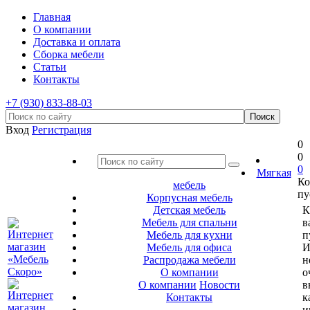
Главная
О компании
Доставка и оплата
Сборка мебели
Статьи
Контакты
+7 (930) 833-88-03
Вход
Регистрация
0
0
0
Мягкая
Ко
мебель
пу
Корпусная мебель
Детская мебель
К
Мебель для спальни
в
Мебель для кухни
п
Мебель для офиса
И
Распродажа мебели
н
О компании
о
О компании
Новости
в
Контакты
к
и