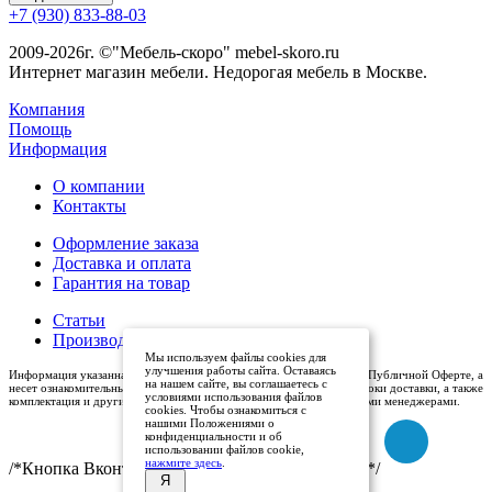
+7 (930) 833-88-03
2009-2026г. ©"Мебель-скоро" mebel-skoro.ru
Интернет магазин мебели. Недорогая мебель в Москве.
Компания
Помощь
Информация
О компании
Контакты
Оформление заказа
Доставка и оплата
Гарантия на товар
Статьи
Производители
Мы используем файлы cookies для
улучшения работы сайта. Оставаясь
Информация указанная на сайте (описания и цены), не относится к Публичной Оферте, а
на нашем сайте, вы соглашаетесь с
несет ознакомительный характер. Окончательная цена, условия и сроки доставки, а также
условиями использования файлов
комплектация и другие характеристики товаров - уточняются нашими менеджерами.
cookies. Чтобы ознакомиться с
нашими Положениями о
конфиденциальности и об
использовании файлов cookie,
нажмите здесь
.
/*Кнопка Вконтакте (международный логотип)*/
Я