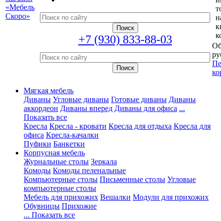
т
н
к
к
+7 (930) 833-88-03
Об
ру
Пе
ко
Мягкая мебель
Диваны
Угловые диваны
Готовые диваны
Диваны
аккордеон
Диваны вперед
Диваны для офиса
...
Показать все
Кресла
Кресла - кровати
Кресла для отдыха
Кресла для
офиса
Кресла-качалки
Пуфики
Банкетки
Корпусная мебель
Журнальные столы
Зеркала
Комоды
Комоды пеленальные
Компьютерные столы
Письменные столы
Угловые
компьютерные столы
Мебель для прихожих
Вешалки
Модули для прихожих
Обувницы
Прихожие
... Показать все