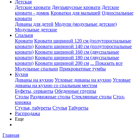
Детская
Детские кровати
Двухъярусные кровати
Детские
кровати - домик
Кроватки для малышей
Односпальные
кровати
Диваны для детей
Модули (модульные детские)
Модульные детские
Спальня
Кровати
Кровати шириной 120 см (полутороспальные
кровати)
Кровати шириной 140 см (полутороспальные
кровати)
Кровати шириной 160 см (двуспальные
кровати)
Кровати шириной 180 см (двуспальные
кровати)
Кровати шириной 200 см
... Показать все
Модульные спальни
Прикроватные тумбы
Кухня
Диваны на кухню
Угловые диваны на кухню
Угловые
диваны на кухню со спальным местом
Буфеты, серванты
Обеденные группы
Столы
Раздвижные столы
Стеклянные столы
Стол-
книжка
Стулья, табуреты
Стулья
Табуреты
Распродажа
Еще
Главная