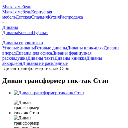
-
Мягкая мебель
Мягкая мебель
Корпусная
мебель
Детская
Спальня
Кухня
Распродажа
-
Диваны
Диваны
Кресла
Пуфики
-
Диваны еврокнижка
Угловые диваны
Готовые диваны
Диваны клик-кляк
Диваны
вперед
Диваны для офиса
Диваны французкая
раскладушка
Диваны тахта
Диваны книжка
Диваны
аккордеон
Диваны не раскладные
-
Диван трансформер тик-так Стэп
Диван трансформер тик-так Стэп