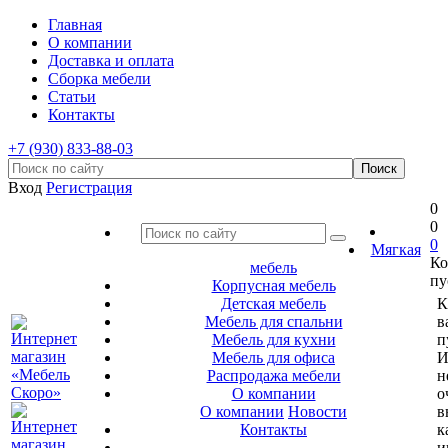
Главная
О компании
Доставка и оплата
Сборка мебели
Статьи
Контакты
+7 (930) 833-88-03
Вход
Регистрация
0
0
0
Мягкая
Ко
мебель
пу
Корпусная мебель
Детская мебель
К
Мебель для спальни
в
Мебель для кухни
п
Мебель для офиса
И
Распродажа мебели
н
О компании
о
О компании
Новости
в
Контакты
к
и