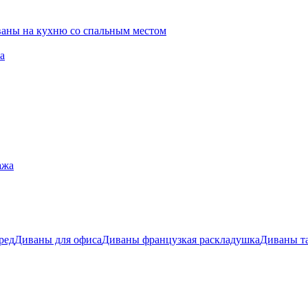
ваны на кухню со спальным местом
а
ажа
ред
Диваны для офиса
Диваны французкая раскладушка
Диваны т