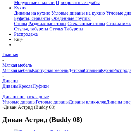
Модульные спальни
Прикроватные тумбы
Кухня
Диваны на кухню
Угловые диваны на кухню
Угловые ди
Буфеты, серванты
Обеденные группы
Столы
Раздвижные столы
Стеклянные столы
Стол-книжк
Стулья, табуреты
Стулья
Табуреты
Распродажа
Еще
Главная
-
Мягкая мебель
Мягкая мебель
Корпусная мебель
Детская
Спальня
Кухня
Распрод
-
Диваны
Диваны
Кресла
Пуфики
-
Диваны не раскладные
Угловые диваны
Готовые диваны
Диваны клик-кляк
Диваны впе
-
Диван Астрид (Buddy 08)
Диван Астрид (Buddy 08)