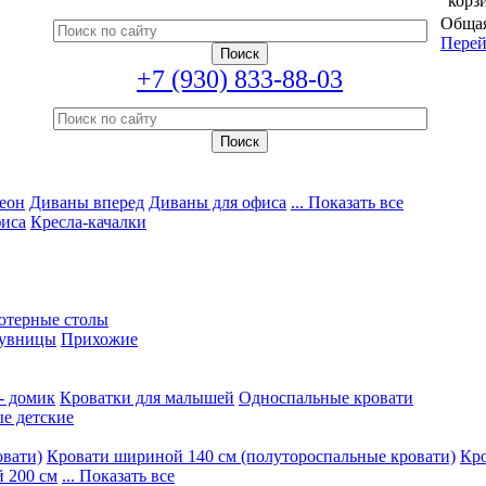
корз
Общая
Перей
+7 (930) 833-88-03
еон
Диваны вперед
Диваны для офиса
... Показать все
фиса
Кресла-качалки
ютерные столы
увницы
Прихожие
- домик
Кроватки для малышей
Односпальные кровати
е детские
овати)
Кровати шириной 140 см (полутороспальные кровати)
Кро
 200 см
... Показать все