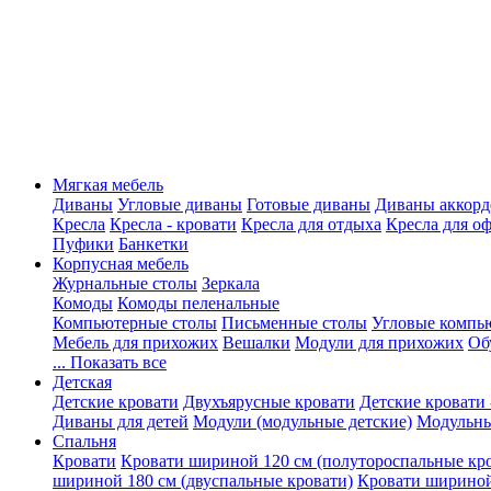
Мягкая мебель
Диваны
Угловые диваны
Готовые диваны
Диваны аккорд
Кресла
Кресла - кровати
Кресла для отдыха
Кресла для о
Пуфики
Банкетки
Корпусная мебель
Журнальные столы
Зеркала
Комоды
Комоды пеленальные
Компьютерные столы
Письменные столы
Угловые компь
Мебель для прихожих
Вешалки
Модули для прихожих
Об
... Показать все
Детская
Детские кровати
Двухъярусные кровати
Детские кровати 
Диваны для детей
Модули (модульные детские)
Модульны
Спальня
Кровати
Кровати шириной 120 см (полутороспальные кр
шириной 180 см (двуспальные кровати)
Кровати шириной