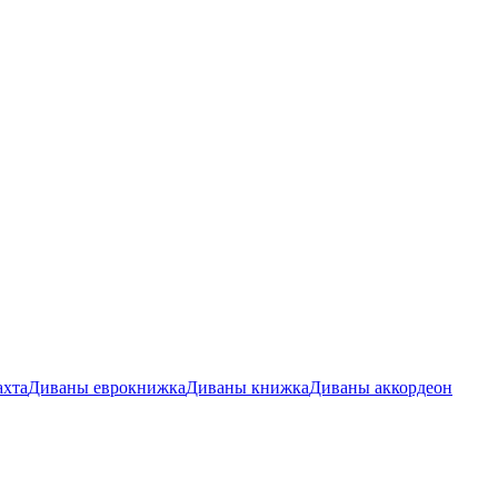
ахта
Диваны еврокнижка
Диваны книжка
Диваны аккордеон