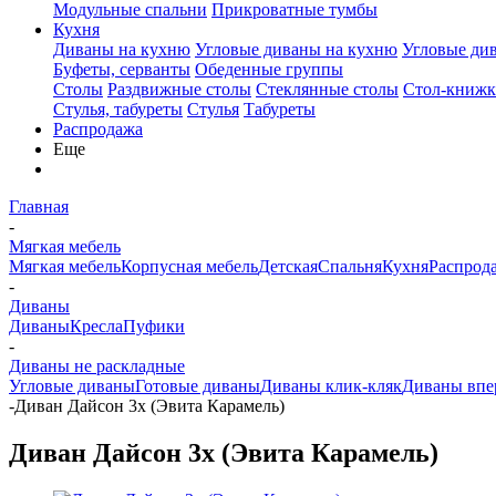
Модульные спальни
Прикроватные тумбы
Кухня
Диваны на кухню
Угловые диваны на кухню
Угловые ди
Буфеты, серванты
Обеденные группы
Столы
Раздвижные столы
Стеклянные столы
Стол-книжк
Стулья, табуреты
Стулья
Табуреты
Распродажа
Еще
Главная
-
Мягкая мебель
Мягкая мебель
Корпусная мебель
Детская
Спальня
Кухня
Распрод
-
Диваны
Диваны
Кресла
Пуфики
-
Диваны не раскладные
Угловые диваны
Готовые диваны
Диваны клик-кляк
Диваны впе
-
Диван Дайсон 3х (Эвита Карамель)
Диван Дайсон 3х (Эвита Карамель)