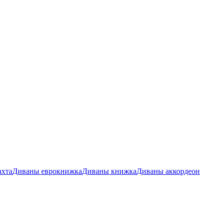
ахта
Диваны еврокнижка
Диваны книжка
Диваны аккордеон