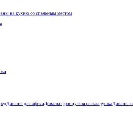
ваны на кухню со спальным местом
а
ажа
ред
Диваны для офиса
Диваны французкая раскладушка
Диваны т