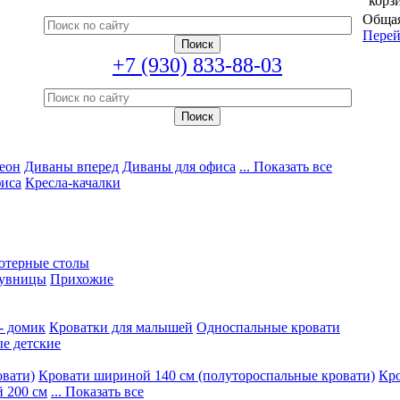
корз
Общая
Перей
+7 (930) 833-88-03
еон
Диваны вперед
Диваны для офиса
... Показать все
фиса
Кресла-качалки
ютерные столы
увницы
Прихожие
- домик
Кроватки для малышей
Односпальные кровати
е детские
овати)
Кровати шириной 140 см (полутороспальные кровати)
Кро
 200 см
... Показать все