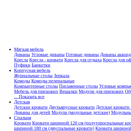
Мягкая мебель
Диваны
Угловые диваны
Готовые диваны
Диваны аккорд
Кресла
Кресла - кровати
Кресла для отдыха
Кресла для о
Пуфики
Банкетки
Корпусная мебель
Журнальные столы
Зеркала
Комоды
Комоды пеленальные
Компьютерные столы
Письменные столы
Угловые компь
Мебель для прихожих
Вешалки
Модули для прихожих
Об
... Показать все
Детская
Детские кровати
Двухъярусные кровати
Детские кровати 
Диваны для детей
Модули (модульные детские)
Модульны
Спальня
Кровати
Кровати шириной 120 см (полутороспальные кр
шириной 180 см (двуспальные кровати)
Кровати шириной