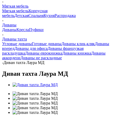
-
Мягкая мебель
Мягкая мебель
Корпусная
мебель
Детская
Спальня
Кухня
Распродажа
-
Диваны
Диваны
Кресла
Пуфики
-
Диваны тахта
Угловые диваны
Готовые диваны
Диваны клик-кляк
Диваны
вперед
Диваны для офиса
Диваны французкая
раскладушка
Диваны еврокнижка
Диваны книжка
Диваны
аккордеон
Диваны не раскладные
-
Диван тахта Лаура МД
Диван тахта Лаура МД