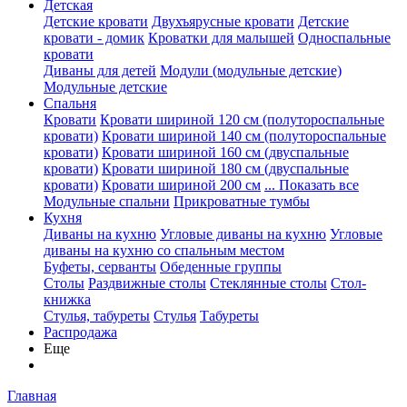
Детская
Детские кровати
Двухъярусные кровати
Детские
кровати - домик
Кроватки для малышей
Односпальные
кровати
Диваны для детей
Модули (модульные детские)
Модульные детские
Спальня
Кровати
Кровати шириной 120 см (полутороспальные
кровати)
Кровати шириной 140 см (полутороспальные
кровати)
Кровати шириной 160 см (двуспальные
кровати)
Кровати шириной 180 см (двуспальные
кровати)
Кровати шириной 200 см
... Показать все
Модульные спальни
Прикроватные тумбы
Кухня
Диваны на кухню
Угловые диваны на кухню
Угловые
диваны на кухню со спальным местом
Буфеты, серванты
Обеденные группы
Столы
Раздвижные столы
Стеклянные столы
Стол-
книжка
Стулья, табуреты
Стулья
Табуреты
Распродажа
Еще
Главная