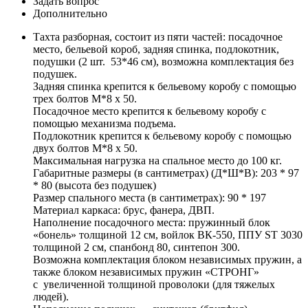
Задать вопрос
Дополнительно
Тахта разборная, состоит из пяти частей: посадочное
место, бельевой короб, задняя спинка, подлокотник,
подушки (2 шт. 53*46 см), возможна комплектация без
подушек.
Задняя спинка крепится к бельевому коробу с помощью
трех болтов М*8 х 50.
Посадочное место крепится к бельевому коробу с
помощью механизма подъема.
Подлокотник крепится к бельевому коробу с помощью
двух болтов М*8 х 50.
Максимальная нагрузка на спальное место до 100 кг.
Габаритные размеры (в сантиметрах) (Д*Ш*В): 203 * 97
* 80 (высота без подушек)
Размер спального места (в сантиметрах): 90 * 197
Материал каркаса: брус, фанера, ДВП.
Наполнение посадочного места: пружинный блок
«бонель» толщиной 12 см, войлок ВК-550, ППУ ST 3030
толщиной 2 см, спанбонд 80, синтепон 300.
Возможна комплектация блоком независимых пружин, а
также блоком независимых пружин «СТРОНГ»
с увеличенной толщиной проволоки (для тяжелых
людей).