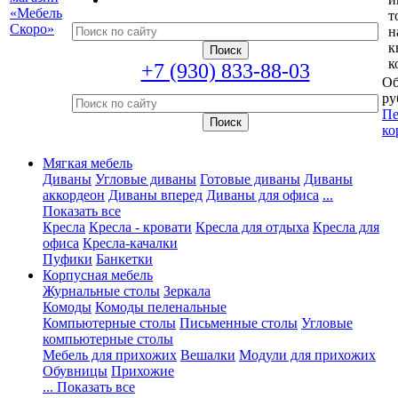
т
н
к
к
+7 (930) 833-88-03
Об
ру
Пе
ко
Мягкая мебель
Диваны
Угловые диваны
Готовые диваны
Диваны
аккордеон
Диваны вперед
Диваны для офиса
...
Показать все
Кресла
Кресла - кровати
Кресла для отдыха
Кресла для
офиса
Кресла-качалки
Пуфики
Банкетки
Корпусная мебель
Журнальные столы
Зеркала
Комоды
Комоды пеленальные
Компьютерные столы
Письменные столы
Угловые
компьютерные столы
Мебель для прихожих
Вешалки
Модули для прихожих
Обувницы
Прихожие
... Показать все