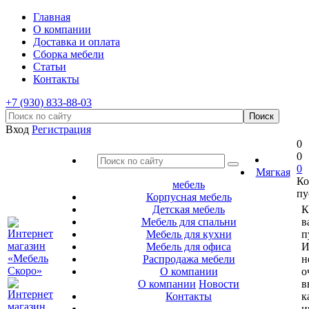
Главная
О компании
Доставка и оплата
Сборка мебели
Статьи
Контакты
+7 (930) 833-88-03
Вход
Регистрация
0
0
0
Мягкая
Ко
мебель
пу
Корпусная мебель
Детская мебель
К
Мебель для спальни
в
Мебель для кухни
п
Мебель для офиса
И
Распродажа мебели
н
О компании
о
О компании
Новости
в
Контакты
к
и