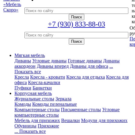
т
н
к
к
+7 (930) 833-88-03
Об
ру
Пе
ко
Мягкая мебель
Диваны
Угловые диваны
Готовые диваны
Диваны
аккордеон
Диваны вперед
Диваны для офиса
...
Показать все
Кресла
Кресла - кровати
Кресла для отдыха
Кресла для
офиса
Кресла-качалки
Пуфики
Банкетки
Корпусная мебель
Журнальные столы
Зеркала
Комоды
Комоды пеленальные
Компьютерные столы
Письменные столы
Угловые
компьютерные столы
Мебель для прихожих
Вешалки
Модули для прихожих
Обувницы
Прихожие
... Показать все