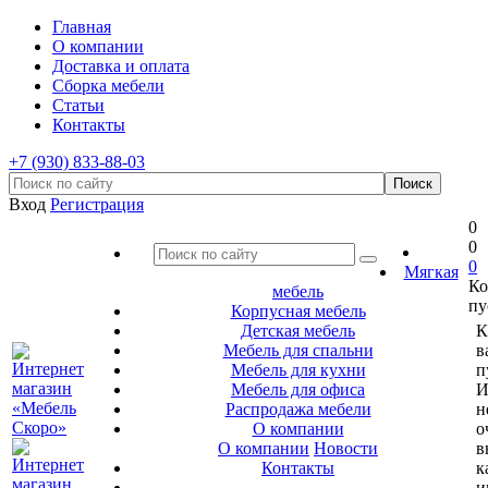
Главная
О компании
Доставка и оплата
Сборка мебели
Статьи
Контакты
+7 (930) 833-88-03
Вход
Регистрация
0
0
0
Мягкая
Ко
мебель
пу
Корпусная мебель
Детская мебель
К
Мебель для спальни
в
Мебель для кухни
п
Мебель для офиса
И
Распродажа мебели
н
О компании
о
О компании
Новости
в
Контакты
к
и