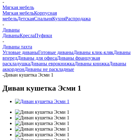
-
Мягкая мебель
Мягкая мебель
Корпусная
мебель
Детская
Спальня
Кухня
Распродажа
-
Диваны
Диваны
Кресла
Пуфики
-
Диваны тахта
Угловые диваны
Готовые диваны
Диваны клик-кляк
Диваны
вперед
Диваны для офиса
Диваны французкая
раскладушка
Диваны еврокнижка
Диваны книжка
Диваны
аккордеон
Диваны не раскладные
-
Диван кушетка Эсми 1
Диван кушетка Эсми 1