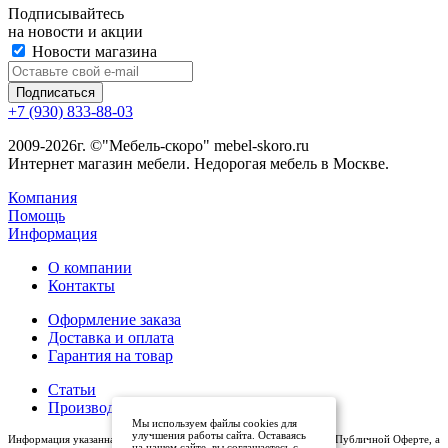
Подписывайтесь
на новости и акции
Новости магазина
+7 (930) 833-88-03
2009-2026г. ©"Мебель-скоро" mebel-skoro.ru
Интернет магазин мебели. Недорогая мебель в Москве.
Компания
Помощь
Информация
О компании
Контакты
Оформление заказа
Доставка и оплата
Гарантия на товар
Статьи
Производители
Мы используем файлы cookies для
улучшения работы сайта. Оставаясь
Информация указанная на сайте (описания и цены), не относится к Публичной Оферте, а
на нашем сайте, вы соглашаетесь с