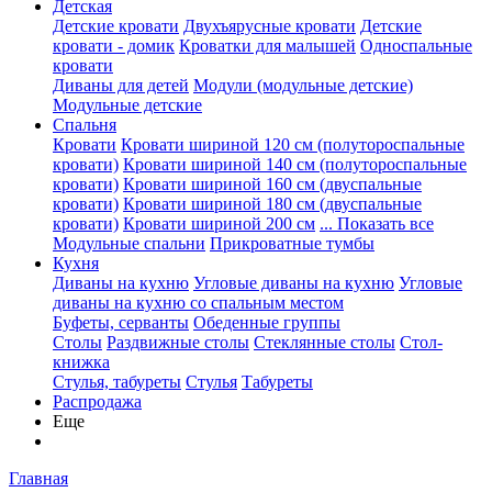
Детская
Детские кровати
Двухъярусные кровати
Детские
кровати - домик
Кроватки для малышей
Односпальные
кровати
Диваны для детей
Модули (модульные детские)
Модульные детские
Спальня
Кровати
Кровати шириной 120 см (полутороспальные
кровати)
Кровати шириной 140 см (полутороспальные
кровати)
Кровати шириной 160 см (двуспальные
кровати)
Кровати шириной 180 см (двуспальные
кровати)
Кровати шириной 200 см
... Показать все
Модульные спальни
Прикроватные тумбы
Кухня
Диваны на кухню
Угловые диваны на кухню
Угловые
диваны на кухню со спальным местом
Буфеты, серванты
Обеденные группы
Столы
Раздвижные столы
Стеклянные столы
Стол-
книжка
Стулья, табуреты
Стулья
Табуреты
Распродажа
Еще
Главная