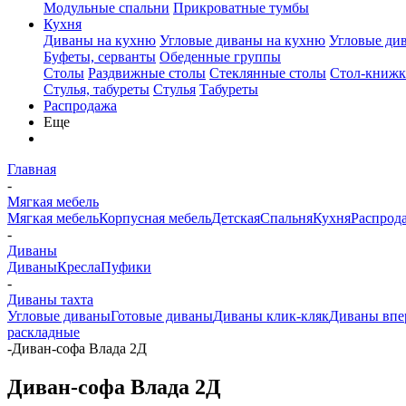
Модульные спальни
Прикроватные тумбы
Кухня
Диваны на кухню
Угловые диваны на кухню
Угловые ди
Буфеты, серванты
Обеденные группы
Столы
Раздвижные столы
Стеклянные столы
Стол-книжк
Стулья, табуреты
Стулья
Табуреты
Распродажа
Еще
Главная
-
Мягкая мебель
Мягкая мебель
Корпусная мебель
Детская
Спальня
Кухня
Распрод
-
Диваны
Диваны
Кресла
Пуфики
-
Диваны тахта
Угловые диваны
Готовые диваны
Диваны клик-кляк
Диваны впе
раскладные
-
Диван-софа Влада 2Д
Диван-софа Влада 2Д