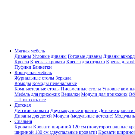
Мягкая мебель
Диваны
Угловые диваны
Готовые диваны
Диваны аккорд
Кресла
Кресла - кровати
Кресла для отдыха
Кресла для о
Пуфики
Банкетки
Корпусная мебель
Журнальные столы
Зеркала
Комоды
Комоды пеленальные
Компьютерные столы
Письменные столы
Угловые компь
Мебель для прихожих
Вешалки
Модули для прихожих
Об
... Показать все
Детская
Детские кровати
Двухъярусные кровати
Детские кровати 
Диваны для детей
Модули (модульные детские)
Модульны
Спальня
Кровати
Кровати шириной 120 см (полутороспальные кр
шириной 180 см (двуспальные кровати)
Кровати шириной