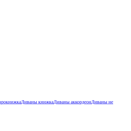
врокнижка
Диваны книжка
Диваны аккордеон
Диваны не