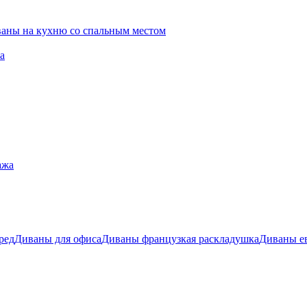
ваны на кухню со спальным местом
а
ажа
ред
Диваны для офиса
Диваны французкая раскладушка
Диваны е