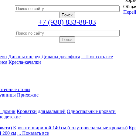
корз
Общая
Перей
+7 (930) 833-88-03
еон
Диваны вперед
Диваны для офиса
... Показать все
фиса
Кресла-качалки
ютерные столы
увницы
Прихожие
- домик
Кроватки для малышей
Односпальные кровати
е детские
овати)
Кровати шириной 140 см (полутороспальные кровати)
Кро
 200 см
... Показать все