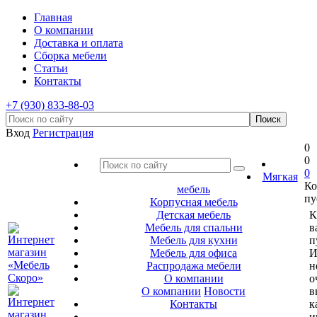
Главная
О компании
Доставка и оплата
Сборка мебели
Статьи
Контакты
+7 (930) 833-88-03
Вход
Регистрация
0
0
0
Мягкая
Ко
мебель
пу
Корпусная мебель
Детская мебель
К
Мебель для спальни
в
Мебель для кухни
п
Мебель для офиса
И
Распродажа мебели
н
О компании
о
О компании
Новости
в
Контакты
к
и