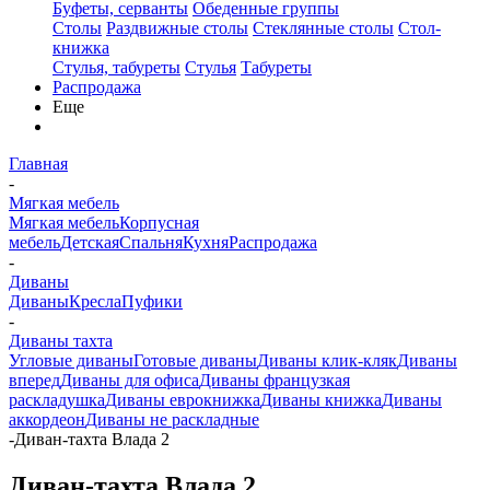
Буфеты, серванты
Обеденные группы
Столы
Раздвижные столы
Стеклянные столы
Стол-
книжка
Стулья, табуреты
Стулья
Табуреты
Распродажа
Еще
Главная
-
Мягкая мебель
Мягкая мебель
Корпусная
мебель
Детская
Спальня
Кухня
Распродажа
-
Диваны
Диваны
Кресла
Пуфики
-
Диваны тахта
Угловые диваны
Готовые диваны
Диваны клик-кляк
Диваны
вперед
Диваны для офиса
Диваны французкая
раскладушка
Диваны еврокнижка
Диваны книжка
Диваны
аккордеон
Диваны не раскладные
-
Диван-тахта Влада 2
Диван-тахта Влада 2