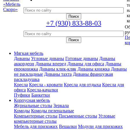
т
н
к
к
+7 (930) 833-88-03
Об
ру
Пе
ко
Мягкая мебель
Диваны
Угловые диваны
Готовые диваны
Диваны
аккордеон
Диваны вперед
Диваны для офиса
Диваны
еврокнижка
Диваны клик-кляк
Диваны книжка
Диваны
не раскладные
Диваны тахта
Диваны французкая
раскладушка
Кресла
Кресла - кровати
Кресла для отдыха
Кресла для
офиса
Кресла-качалки
Пуфики
Банкетки
Корпусная мебель
Журнальные столы
Зеркала
Комоды
Комоды пеленальные
Компьютерные столы
Письменные столы
Угловые
компьютерные столы
Мебель для прихожих
Вешалки
Модули для прихожих