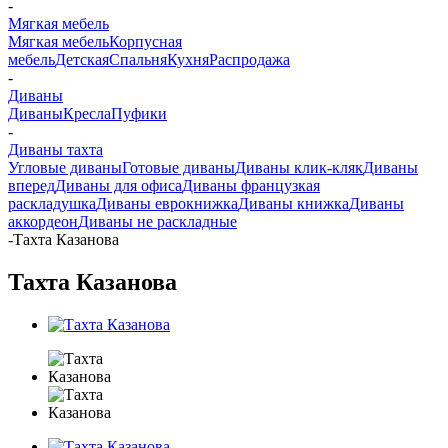
-
Мягкая мебель
Мягкая мебель
Корпусная
мебель
Детская
Спальня
Кухня
Распродажа
-
Диваны
Диваны
Кресла
Пуфики
-
Диваны тахта
Угловые диваны
Готовые диваны
Диваны клик-кляк
Диваны
вперед
Диваны для офиса
Диваны французкая
раскладушка
Диваны еврокнижка
Диваны книжка
Диваны
аккордеон
Диваны не раскладные
-
Тахта Казанова
Тахта Казанова