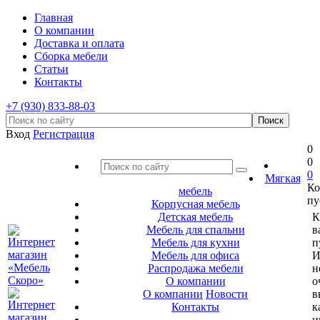
Главная
О компании
Доставка и оплата
Сборка мебели
Статьи
Контакты
+7 (930) 833-88-03
Вход
Регистрация
0
0
0
Мягкая
Ко
мебель
пу
Корпусная мебель
Детская мебель
К
Мебель для спальни
в
Мебель для кухни
п
Мебель для офиса
И
Распродажа мебели
н
О компании
о
О компании
Новости
в
Контакты
к
и