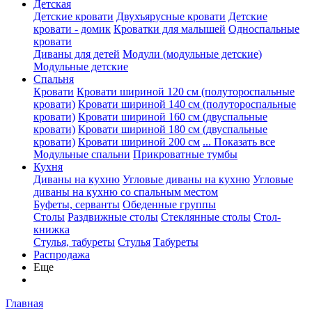
Детская
Детские кровати
Двухъярусные кровати
Детские
кровати - домик
Кроватки для малышей
Односпальные
кровати
Диваны для детей
Модули (модульные детские)
Модульные детские
Спальня
Кровати
Кровати шириной 120 см (полутороспальные
кровати)
Кровати шириной 140 см (полутороспальные
кровати)
Кровати шириной 160 см (двуспальные
кровати)
Кровати шириной 180 см (двуспальные
кровати)
Кровати шириной 200 см
... Показать все
Модульные спальни
Прикроватные тумбы
Кухня
Диваны на кухню
Угловые диваны на кухню
Угловые
диваны на кухню со спальным местом
Буфеты, серванты
Обеденные группы
Столы
Раздвижные столы
Стеклянные столы
Стол-
книжка
Стулья, табуреты
Стулья
Табуреты
Распродажа
Еще
Главная