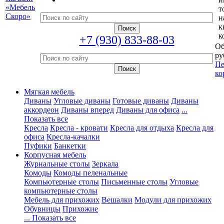
т
н
к
к
+7 (930) 833-88-03
Об
ру
Пе
ко
Мягкая мебель
Диваны
Угловые диваны
Готовые диваны
Диваны
аккордеон
Диваны вперед
Диваны для офиса
...
Показать все
Кресла
Кресла - кровати
Кресла для отдыха
Кресла для
офиса
Кресла-качалки
Пуфики
Банкетки
Корпусная мебель
Журнальные столы
Зеркала
Комоды
Комоды пеленальные
Компьютерные столы
Письменные столы
Угловые
компьютерные столы
Мебель для прихожих
Вешалки
Модули для прихожих
Обувницы
Прихожие
... Показать все