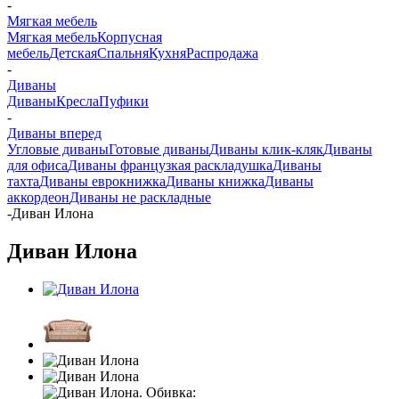
-
Мягкая мебель
Мягкая мебель
Корпусная
мебель
Детская
Спальня
Кухня
Распродажа
-
Диваны
Диваны
Кресла
Пуфики
-
Диваны вперед
Угловые диваны
Готовые диваны
Диваны клик-кляк
Диваны
для офиса
Диваны французкая раскладушка
Диваны
тахта
Диваны еврокнижка
Диваны книжка
Диваны
аккордеон
Диваны не раскладные
-
Диван Илона
Диван Илона