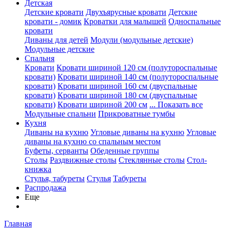
Детская
Детские кровати
Двухъярусные кровати
Детские
кровати - домик
Кроватки для малышей
Односпальные
кровати
Диваны для детей
Модули (модульные детские)
Модульные детские
Спальня
Кровати
Кровати шириной 120 см (полутороспальные
кровати)
Кровати шириной 140 см (полутороспальные
кровати)
Кровати шириной 160 см (двуспальные
кровати)
Кровати шириной 180 см (двуспальные
кровати)
Кровати шириной 200 см
... Показать все
Модульные спальни
Прикроватные тумбы
Кухня
Диваны на кухню
Угловые диваны на кухню
Угловые
диваны на кухню со спальным местом
Буфеты, серванты
Обеденные группы
Столы
Раздвижные столы
Стеклянные столы
Стол-
книжка
Стулья, табуреты
Стулья
Табуреты
Распродажа
Еще
Главная