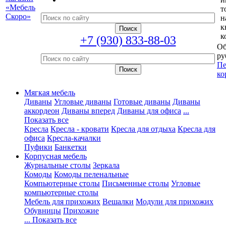
т
н
к
к
+7 (930) 833-88-03
Об
ру
Пе
ко
Мягкая мебель
Диваны
Угловые диваны
Готовые диваны
Диваны
аккордеон
Диваны вперед
Диваны для офиса
...
Показать все
Кресла
Кресла - кровати
Кресла для отдыха
Кресла для
офиса
Кресла-качалки
Пуфики
Банкетки
Корпусная мебель
Журнальные столы
Зеркала
Комоды
Комоды пеленальные
Компьютерные столы
Письменные столы
Угловые
компьютерные столы
Мебель для прихожих
Вешалки
Модули для прихожих
Обувницы
Прихожие
... Показать все