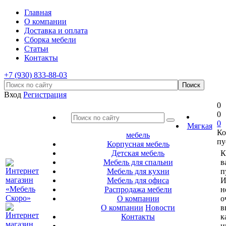
Главная
О компании
Доставка и оплата
Сборка мебели
Статьи
Контакты
+7 (930) 833-88-03
Вход
Регистрация
0
0
0
Мягкая
Ко
мебель
пу
Корпусная мебель
Детская мебель
К
Мебель для спальни
в
Мебель для кухни
п
Мебель для офиса
И
Распродажа мебели
н
О компании
о
О компании
Новости
в
Контакты
к
и